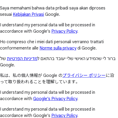
Saya memahami bahwa data pribadi saya akan diproses
sesuai
Kebijakan Privasi
Google.
I understand my personal data will be processed in
accordance with Google’s
Privacy Policy
.
Ho compreso che i miei dati personali verranno trattati
conformemente alle
Norme sulla privacy
di Google.
ברור לי שהמידע האישי שלי יעובד בהתאם ל
מדיניות הפרטיות
של
Google.
私は、私の個人情報が Google の
プライバシー ポリシー
に沿
って取り扱われることを理解しています。
I understand my personal data will be processed in
accordance with
Google’s Privacy Policy
.
I understand my personal data will be processed in
accordance with Google’s
Privacy Policy
.