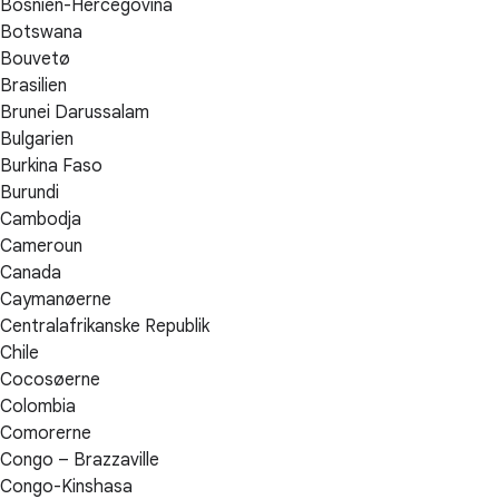
Bosnien-Hercegovina
Botswana
Bouvetø
Brasilien
Brunei Darussalam
Bulgarien
Burkina Faso
Burundi
Cambodja
Cameroun
Canada
Caymanøerne
Centralafrikanske Republik
Chile
Cocosøerne
Colombia
Comorerne
Congo – Brazzaville
Congo-Kinshasa