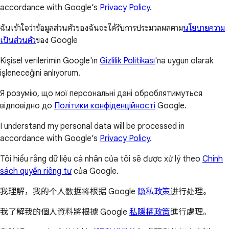
accordance with Google’s
Privacy Policy
.
ฉันเข้าใจว่าข้อมูลส่วนตัวของฉันจะได้รับการประมวลผลตาม
นโยบายความ
เป็นส่วนตัว
ของ Google
Kişisel verilerimin Google'ın
Gizlilik Politikası
'na uygun olarak
işleneceğini anlıyorum.
Я розумію, що мої персональні дані оброблятимуться
відповідно до
Політики конфіденційності
Google.
I understand my personal data will be processed in
accordance with Google’s
Privacy Policy
.
Tôi hiểu rằng dữ liệu cá nhân của tôi sẽ được xử lý theo
Chính
sách quyền riêng tư
của Google.
我理解，我的个人数据将根据 Google
隐私政策
进行处理。
我了解我的個人資料將根據 Google
私隱權政策
進行處理。