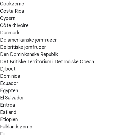
Cookøerne
Costa Rica
Cypern
Côte d’Ivoire
Danmark
De amerikanske jomfruøer
De britiske jomfruøer
Den Dominikanske Republik
Det Britiske Territorium i Det Indiske Ocean
Djibouti
Dominica
Ecuador
Egypten
El Salvador
Eritrea
Estland
Etiopien
Falklandsøerne
Fiji