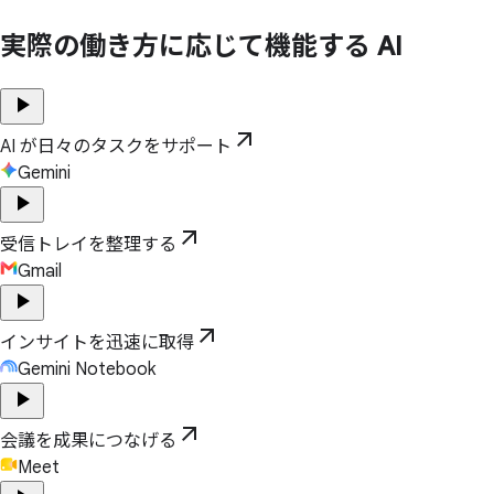
実際の働き方に応じて機能する AI
play_arrow
arrow_outward
AI が日々のタスクをサポート
Gemini
play_arrow
arrow_outward
受信トレイを整理する
Gmail
play_arrow
arrow_outward
インサイトを迅速に取得
Gemini Notebook
play_arrow
arrow_outward
会議を成果につなげる
Meet