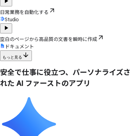
play_arrow
arrow_outward
日常業務を自動化する
Studio
play_arrow
arrow_outward
空白のページから高品質の文書を瞬時に作成
ドキュメント
arrow_downward
もっと見る
安全で
仕事に
役立つ、
パーソナライズさ
れた
AI ファーストの
アプリ