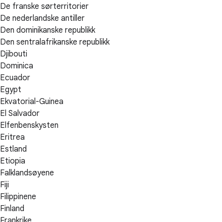
De franske sørterritorier
De nederlandske antiller
Den dominikanske republikk
Den sentralafrikanske republikk
Djibouti
Dominica
Ecuador
Egypt
Ekvatorial-Guinea
El Salvador
Elfenbenskysten
Eritrea
Estland
Etiopia
Falklandsøyene
Fiji
Filippinene
Finland
Frankrike