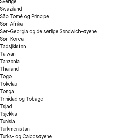
Sverige
Swaziland
São Tomé og Príncipe
Sør-Afrika
Sør-Georgia og de sørlige Sandwich-øyene
Sør-Korea
Tadsjikistan
Taiwan
Tanzania
Thailand
Togo
Tokelau
Tonga
Trinidad og Tobago
Tsjad
Tsjekkia
Tunisia
Turkmenistan
Turks- og Caicosøyene