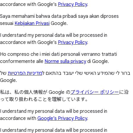
accordance with Google’s
Privacy Policy
.
Saya memahami bahwa data pribadi saya akan diproses
sesuai
Kebijakan Privasi
Google.
I understand my personal data will be processed in
accordance with Google’s
Privacy Policy
.
Ho compreso che i miei dati personali verranno trattati
conformemente alle
Norme sulla privacy
di Google.
ברור לי שהמידע האישי שלי יעובד בהתאם ל
מדיניות הפרטיות
של
Google.
私は、私の個人情報が Google の
プライバシー ポリシー
に沿
って取り扱われることを理解しています。
I understand my personal data will be processed in
accordance with
Google’s Privacy Policy
.
I understand my personal data will be processed in