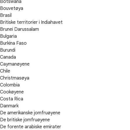
Botswana
Bouvetøya
Brasil
Britiske territorier i Indiahavet
Brunei Darussalam
Bulgaria
Burkina Faso
Burundi
Canada
Caymanøyene
Chile
Christmasøya
Colombia
Cookøyene
Costa Rica
Danmark
De amerikanske jomfruøyene
De britiske jomfruøyene
De forente arabiske emirater