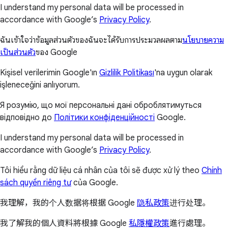
I understand my personal data will be processed in
accordance with Google’s
Privacy Policy
.
ฉันเข้าใจว่าข้อมูลส่วนตัวของฉันจะได้รับการประมวลผลตาม
นโยบายความ
เป็นส่วนตัว
ของ Google
Kişisel verilerimin Google'ın
Gizlilik Politikası
'na uygun olarak
işleneceğini anlıyorum.
Я розумію, що мої персональні дані оброблятимуться
відповідно до
Політики конфіденційності
Google.
I understand my personal data will be processed in
accordance with Google’s
Privacy Policy
.
Tôi hiểu rằng dữ liệu cá nhân của tôi sẽ được xử lý theo
Chính
sách quyền riêng tư
của Google.
我理解，我的个人数据将根据 Google
隐私政策
进行处理。
我了解我的個人資料將根據 Google
私隱權政策
進行處理。