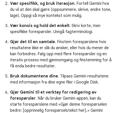
Vær spesifikk, og bruk iterasjon
. Fortell Gemini hva
du vil at den skal gjøre (oppsummere, skrive, endre tone,
lage). Oppgi så mye kontekst som mulig.
Vær konsis og hold det enkelt
. Skriv korte, men
spesifikke forespørsler. Unngå fagterminologi.
Gjør det til en samtale
. Finstem forespørslene hvis
resultatene ikke er slik du ønsker, eller hvis du mener de
kan forbedres. Følg opp med flere forespørsler og en
iterativ prosess med gjennomgang og finstemming for å
få enda bedre resultater.
Bruk dokumentene dine
. Tilpass Gemini-resultatene
med informasjon fra dine egne filer i Google Disk.
Gjør Gemini til et verktøy for redigering av
forespørsler
. Når du bruker Gemini-appen, kan du
starte forespørslene med «Gjør denne forespørselen
bedre: [opprinnelig forespørselstekst her].» Gemini