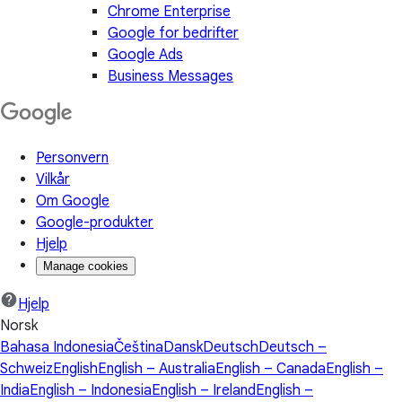
Chrome Enterprise
Google for bedrifter
Google Ads
Business Messages
Personvern
Vilkår
Om Google
Google-produkter
Hjelp
Manage cookies
Hjelp
Norsk
Bahasa Indonesia
Čeština
Dansk
Deutsch
Deutsch –
Schweiz
English
English – Australia
English – Canada
English –
India
English – Indonesia
English – Ireland
English –