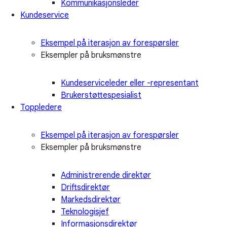
Kommunikasjonsleder
Kundeservice
Eksempel på iterasjon av forespørsler
Eksempler på bruksmønstre
Kundeserviceleder eller -representant
Brukerstøttespesialist
Toppledere
Eksempel på iterasjon av forespørsler
Eksempler på bruksmønstre
Administrerende direktør
Driftsdirektør
Markedsdirektør
Teknologisjef
Informasjonsdirektør