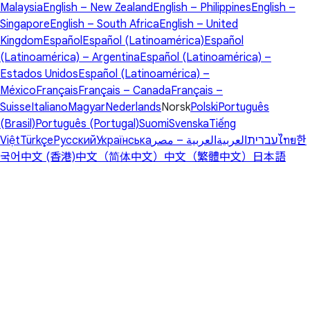
Malaysia
English – New Zealand
English – Philippines
English –
Singapore
English – South Africa
English – United
Kingdom
Español
Español (Latinoamérica)
Español
(Latinoamérica) – Argentina
Español (Latinoamérica) –
Estados Unidos
Español (Latinoamérica) –
México
Français
Français – Canada
Français –
Suisse
Italiano
Magyar
Nederlands
Norsk
Polski
Português
(Brasil)
Português (Portugal)
Suomi
Svenska
Tiếng
Việt
Türkçe
Русский
Українська
العربية – مصر
العربية
עברית
ไทย
한
국어
中文 (香港)
中文（简体中文）
中文（繁體中文）
日本語