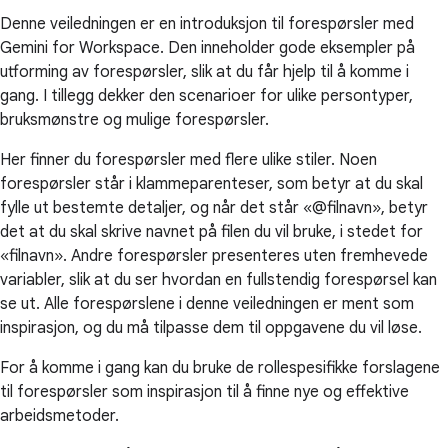
Denne veiledningen er en introduksjon til forespørsler med
Gemini for Workspace. Den inneholder gode eksempler på
utforming av forespørsler, slik at du får hjelp til å komme i
gang. I tillegg dekker den scenarioer for ulike persontyper,
bruksmønstre og mulige forespørsler.
Her finner du forespørsler med flere ulike stiler. Noen
forespørsler står i klammeparenteser, som betyr at du skal
fylle ut bestemte detaljer, og når det står «@filnavn», betyr
det at du skal skrive navnet på filen du vil bruke, i stedet for
«filnavn». Andre forespørsler presenteres uten fremhevede
variabler, slik at du ser hvordan en fullstendig forespørsel kan
se ut. Alle forespørslene i denne veiledningen er ment som
inspirasjon, og du må tilpasse dem til oppgavene du vil løse.
For å komme i gang kan du bruke de rollespesifikke forslagene
til forespørsler som inspirasjon til å finne nye og effektive
arbeidsmetoder.