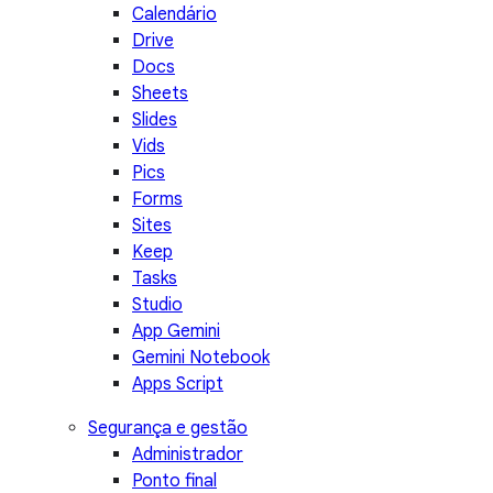
Calendário
Drive
Docs
Sheets
Slides
Vids
Pics
Forms
Sites
Keep
Tasks
Studio
App Gemini
Gemini Notebook
Apps Script
Segurança e gestão
Administrador
Ponto final