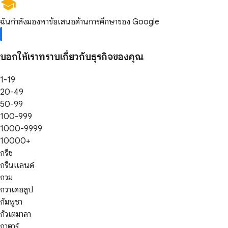
ฉันกำลังมองหาข้อเสนอด้านการศึกษาของ Google
บอกให้เราทราบเกี่ยวกับธุรกิจของคุณ
1-19
20-49
50-99
100-999
1000-9999
10000+
กรีซ
กรีนแลนด์
กวม
กวาเดอลูป
กัมพูชา
กัวเตมาลา
กาตาร์