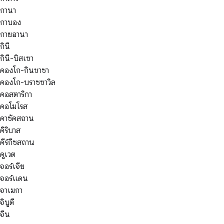
กานา
กาบอง
กายอานา
กินี
กินี-บิสเซา
คองโก-กินชาซา
คองโก-บราซซาวิล
คอสตาริกา
คอโมโรส
คาซัคสถาน
คิริบาส
คีร์กีซสถาน
คูเวต
จอร์เจีย
จอร์แดน
จาเมกา
จิบูตี
จีน