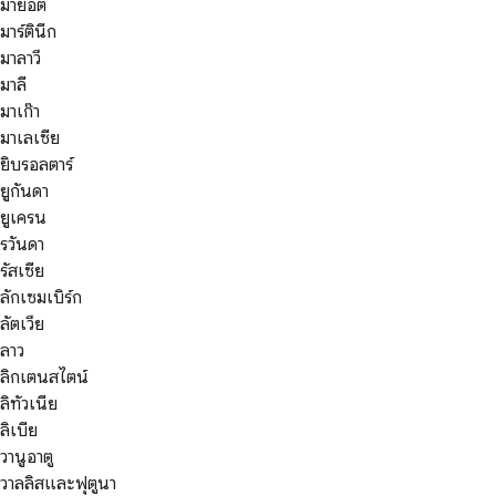
มายอต
มาร์ตินีก
มาลาวี
มาลี
มาเก๊า
มาเลเซีย
ยิบรอลตาร์
ยูกันดา
ยูเครน
รวันดา
รัสเซีย
ลักเซมเบิร์ก
ลัตเวีย
ลาว
ลิกเตนสไตน์
ลิทัวเนีย
ลิเบีย
วานูอาตู
วาลลิสและฟุตูนา