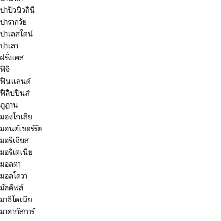
ปาปัวนิวกินี
ปารากวัย
ปาเลสไตน์
ปาเลา
ฝรั่งเศส
ฟิจิ
ฟินแลนด์
ฟิลิปปินส์
ภูฏาน
มองโกเลีย
มอนต์เซอร์รัต
มอริเชียส
มอริเตเนีย
มอลตา
มอลโดวา
มัลดีฟส์
มาซิโดเนีย
มาดากัสการ์