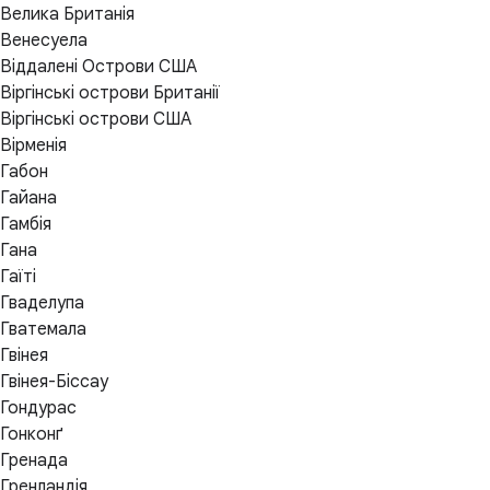
Велика Британія
Венесуела
Віддалені Острови США
Віргінські острови Британії
Віргінські острови США
Вірменія
Габон
Гайана
Гамбія
Гана
Гаїті
Гваделупа
Гватемала
Гвінея
Гвінея-Біссау
Гондурас
Гонконґ
Гренада
Гренландія