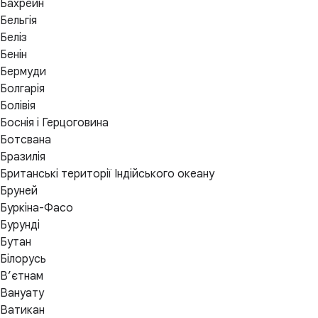
Бахрейн
Бельгія
Беліз
Бенін
Бермуди
Болгарія
Болівія
Боснія і Герцоговина
Ботсвана
Бразилія
Британські території Індійського океану
Бруней
Буркіна-Фасо
Бурунді
Бутан
Білорусь
Вʼєтнам
Вануату
Ватикан