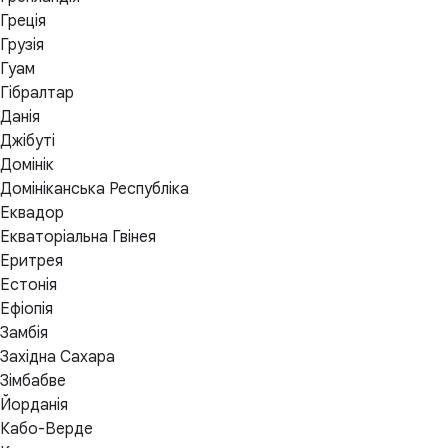
Греція
Грузія
Гуам
Гібралтар
Данія
Джібуті
Домінік
Домініканська Республіка
Еквадор
Екваторіальна Гвінея
Еритрея
Естонія
Ефіопія
Замбія
Західна Сахара
Зімбабве
Йорданія
Кабо-Верде