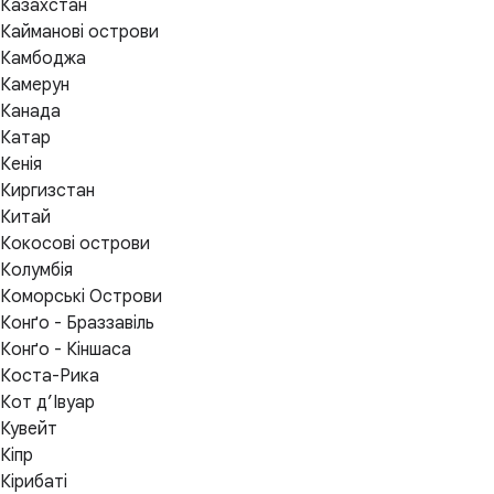
Казахстан
Кайманові острови
Камбоджа
Камерун
Канада
Катар
Кенія
Киргизстан
Китай
Кокосові острови
Колумбія
Коморські Острови
Конґо - Браззавіль
Конґо - Кіншаса
Коста-Рика
Кот д’Івуар
Кувейт
Кіпр
Кірибаті