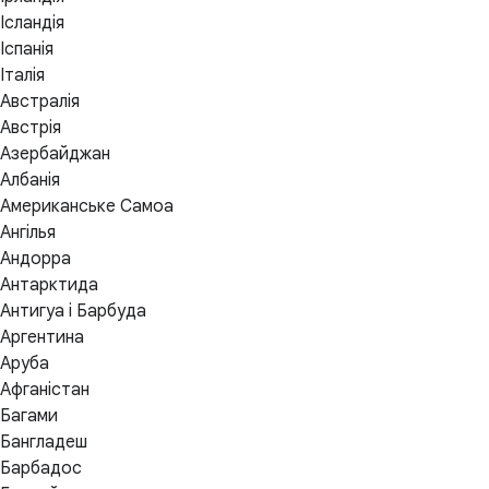
Ісландія
Іспанія
Італія
Австралія
Австрія
Азербайджан
Албанія
Американське Самоа
Ангілья
Андорра
Антарктида
Антигуа і Барбуда
Аргентина
Аруба
Афганістан
Багами
Бангладеш
Барбадос