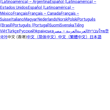
(Latinoamérica) – Argentina
Español (Latinoamérica) –
Estados Unidos
Español (Latinoamérica) –
México
Français
Français – Canada
Français –
Suisse
Italiano
Magyar
Nederlands
Norsk
Polski
Português
(Brasil)
Português (Portugal)
Suomi
Svenska
Tiếng
Việt
Türkçe
Русский
Українська
العربية – مصر
العربية
עברית
ไทย
한
국어
中文 (香港)
中文（简体中文）
中文（繁體中文）
日本語