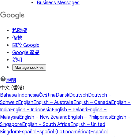
Business Messages
私隱權
條款
關於 Google
Google 產品
說明
Manage cookies
說明
中文 (香港)
Bahasa Indonesia
Čeština
Dansk
Deutsch
Deutsch –
Schweiz
English
English – Australia
English – Canada
English –
India
English – Indonesia
English – Ireland
English –
Malaysia
English – New Zealand
English – Philippines
English –
Singapore
English – South Africa
English – United
Kingdom
Español
Español (Latinoamérica)
Español