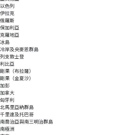
以色列
伊拉克
俄羅斯
保加利亞
克羅地亞
冰島
冷岸及央麥恩群島
列支敦士登
利比亞
剛果（布拉薩）
剛果（金夏沙）
加彭
加拿大
匈牙利
北馬里亞納群島
千里達及托巴哥
南喬治亞與南三明治群島
南極洲