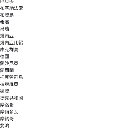
巴貝多
布基納法索
布威島
希臘
帛琉
幾內亞
幾內亞比紹
庫克群島
德國
愛沙尼亞
愛爾蘭
托克勞群島
拉脫維亞
挪威
捷克共和國
摩洛哥
摩爾多瓦
摩納哥
斐濟