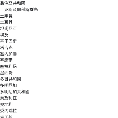
喬治亞共和國
土克斯及開科斯群島
土庫曼
土耳其
坦尚尼亞
埃及
基里巴斯
塔吉克
塞內加爾
塞席爾
塞拉利昂
墨西哥
多哥共和國
多明尼加
多明尼加共和國
奈及利亞
奧地利
委內瑞拉
孟加拉