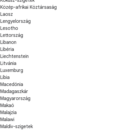
Kókusz-szigetek
Közép-afrikai Köztársaság
Laosz
Lengyelország
Lesotho
Lettország
Libanon
Libéria
Liechtenstein
Litvánia
Luxemburg
Líbia
Macedónia
Madagaszkár
Magyarország
Makaó
Malajzia
Malawi
Maldív-szigetek