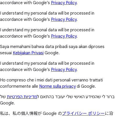
accordance with Google’s
Privacy Policy
.
I understand my personal data will be processed in
accordance with Google’s
Privacy Policy
.
I understand my personal data will be processed in
accordance with Google’s
Privacy Policy
.
Saya memahami bahwa data pribadi saya akan diproses
sesuai
Kebijakan Privasi
Google.
I understand my personal data will be processed in
accordance with Google’s
Privacy Policy
.
Ho compreso che i miei dati personali verranno trattati
conformemente alle
Norme sulla privacy
di Google.
ברור לי שהמידע האישי שלי יעובד בהתאם ל
מדיניות הפרטיות
של
Google.
私は、私の個人情報が Google の
プライバシー ポリシー
に沿