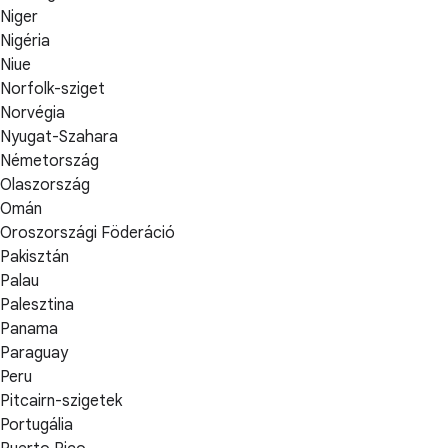
Niger
Nigéria
Niue
Norfolk-sziget
Norvégia
Nyugat-Szahara
Németország
Olaszország
Omán
Oroszországi Föderáció
Pakisztán
Palau
Palesztina
Panama
Paraguay
Peru
Pitcairn-szigetek
Portugália