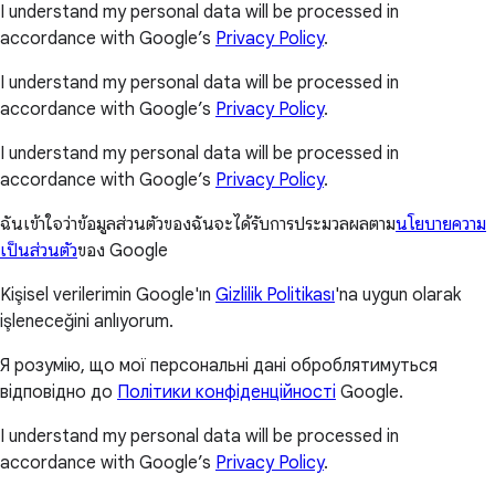
I understand my personal data will be processed in
accordance with Google’s
Privacy Policy
.
I understand my personal data will be processed in
accordance with Google’s
Privacy Policy
.
I understand my personal data will be processed in
accordance with Google’s
Privacy Policy
.
ฉันเข้าใจว่าข้อมูลส่วนตัวของฉันจะได้รับการประมวลผลตาม
นโยบายความ
เป็นส่วนตัว
ของ Google
Kişisel verilerimin Google'ın
Gizlilik Politikası
'na uygun olarak
işleneceğini anlıyorum.
Я розумію, що мої персональні дані оброблятимуться
відповідно до
Політики конфіденційності
Google.
I understand my personal data will be processed in
accordance with Google’s
Privacy Policy
.