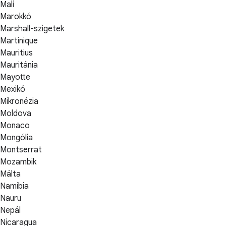
Mali
Marokkó
Marshall-szigetek
Martinique
Mauritius
Mauritánia
Mayotte
Mexikó
Mikronézia
Moldova
Monaco
Mongólia
Montserrat
Mozambik
Málta
Namíbia
Nauru
Nepál
Nicaragua