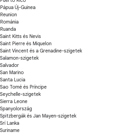
Puerto Rico
Pápua Új-Guinea
Reunion
Románia
Ruanda
Saint Kitts és Nevis
Saint Pierre és Miquelon
Saint Vincent és a Grenadine-szigetek
Salamon-szigetek
Salvador
San Marino
Santa Lucia
Sao Tomé és Príncipe
Seychelle-szigetek
Sierra Leone
Spanyolország
Spitzbergák és Jan Mayen-szigetek
Srí Lanka
Suriname