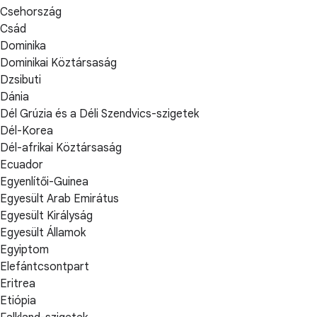
Csehország
Csád
Dominika
Dominikai Köztársaság
Dzsibuti
Dánia
Dél Grúzia és a Déli Szendvics-szigetek
Dél-Korea
Dél-afrikai Köztársaság
Ecuador
Egyenlítői-Guinea
Egyesült Arab Emirátus
Egyesült Királyság
Egyesült Államok
Egyiptom
Elefántcsontpart
Eritrea
Etiópia