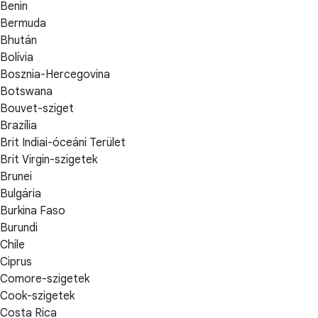
Benin
Bermuda
Bhután
Bolívia
Bosznia-Hercegovina
Botswana
Bouvet-sziget
Brazília
Brit Indiai-óceáni Terület
Brit Virgin-szigetek
Brunei
Bulgária
Burkina Faso
Burundi
Chile
Ciprus
Comore-szigetek
Cook-szigetek
Costa Rica