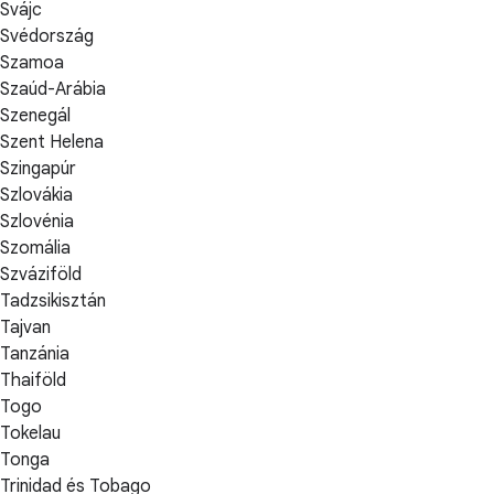
Svájc
Svédország
Szamoa
Szaúd-Arábia
Szenegál
Szent Helena
Szingapúr
Szlovákia
Szlovénia
Szomália
Szváziföld
Tadzsikisztán
Tajvan
Tanzánia
Thaiföld
Togo
Tokelau
Tonga
Trinidad és Tobago