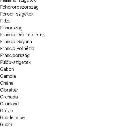
Falkland-szigetek
Fehéroroszország
Feröer-szigetek
Fidzsi
Finnország
Francia Déli Területek
Francia Guyana
Francia Polinézia
Franciaország
Fülöp-szigetek
Gabon
Gambia
Ghána
Gibraltár
Grenada
Grönland
Grúzia
Guadeloupe
Guam