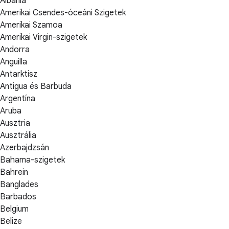
Albánia
Amerikai Csendes-óceáni Szigetek
Amerikai Szamoa
Amerikai Virgin-szigetek
Andorra
Anguilla
Antarktisz
Antigua és Barbuda
Argentína
Aruba
Ausztria
Ausztrália
Azerbajdzsán
Bahama-szigetek
Bahrein
Banglades
Barbados
Belgium
Belize