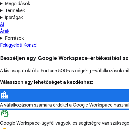
Megoldások
Termékek
Iparágak
AI
Árak
Források
Felügyeleti Konzol
Beszéljen egy Google Workspace-értékesítési sz
A kis csapatoktól a Fortune 500-as cégekig –vállalkozások mi
Válasszon egy lehetőséget a kezdéshez:
A vállalkozásom számára érdekel a Google Workspace haszná
Google Workspace-ügyfél vagyok, és segítségre van szükség