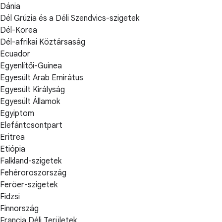
Dánia
Dél Grúzia és a Déli Szendvics-szigetek
Dél-Korea
Dél-afrikai Köztársaság
Ecuador
Egyenlítői-Guinea
Egyesült Arab Emirátus
Egyesült Királyság
Egyesült Államok
Egyiptom
Elefántcsontpart
Eritrea
Etiópia
Falkland-szigetek
Fehéroroszország
Feröer-szigetek
Fidzsi
Finnország
Francia Déli Területek