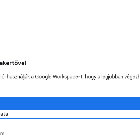
akértővel
lliói használják a Google Workspace-t, hogy a legjobban végez
lata
em