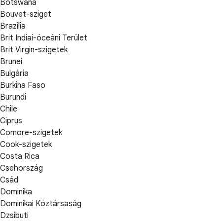
Botswana
Bouvet-sziget
Brazília
Brit Indiai-óceáni Terület
Brit Virgin-szigetek
Brunei
Bulgária
Burkina Faso
Burundi
Chile
Ciprus
Comore-szigetek
Cook-szigetek
Costa Rica
Csehország
Csád
Dominika
Dominikai Köztársaság
Dzsibuti