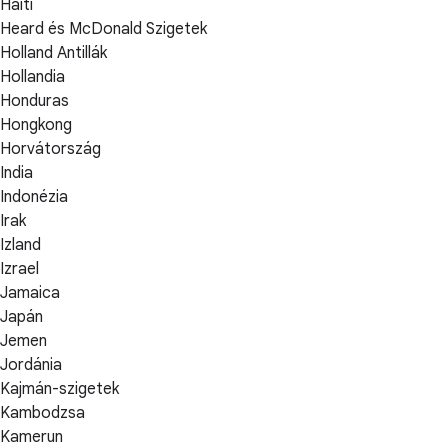
Haiti
Heard és McDonald Szigetek
Holland Antillák
Hollandia
Honduras
Hongkong
Horvátország
India
Indonézia
Irak
Izland
Izrael
Jamaica
Japán
Jemen
Jordánia
Kajmán-szigetek
Kambodzsa
Kamerun