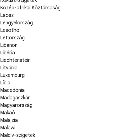
Kókusz-szigetek
Közép-afrikai Köztársaság
Laosz
Lengyelország
Lesotho
Lettország
Libanon
Libéria
Liechtenstein
Litvánia
Luxemburg
Líbia
Macedónia
Madagaszkár
Magyarország
Makaó
Malajzia
Malawi
Maldív-szigetek