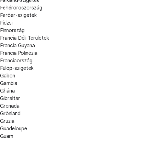
Falkland-szigetek
Fehéroroszország
Feröer-szigetek
Fidzsi
Finnország
Francia Déli Területek
Francia Guyana
Francia Polinézia
Franciaország
Fülöp-szigetek
Gabon
Gambia
Ghána
Gibraltár
Grenada
Grönland
Grúzia
Guadeloupe
Guam