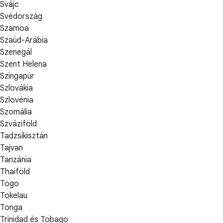
Svájc
Svédország
Szamoa
Szaúd-Arábia
Szenegál
Szent Helena
Szingapúr
Szlovákia
Szlovénia
Szomália
Szváziföld
Tadzsikisztán
Tajvan
Tanzánia
Thaiföld
Togo
Tokelau
Tonga
Trinidad és Tobago