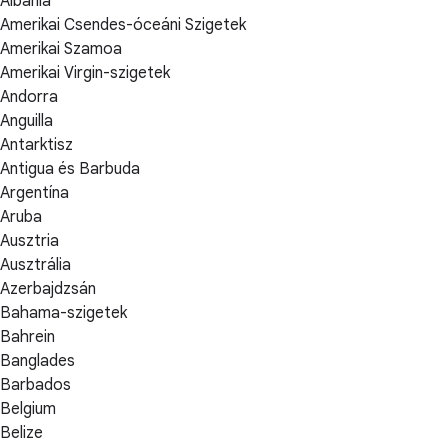
Albánia
Amerikai Csendes-óceáni Szigetek
Amerikai Szamoa
Amerikai Virgin-szigetek
Andorra
Anguilla
Antarktisz
Antigua és Barbuda
Argentína
Aruba
Ausztria
Ausztrália
Azerbajdzsán
Bahama-szigetek
Bahrein
Banglades
Barbados
Belgium
Belize