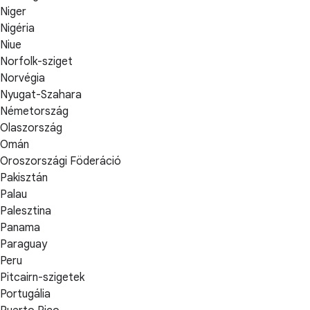
Niger
Nigéria
Niue
Norfolk-sziget
Norvégia
Nyugat-Szahara
Németország
Olaszország
Omán
Oroszországi Föderáció
Pakisztán
Palau
Palesztina
Panama
Paraguay
Peru
Pitcairn-szigetek
Portugália