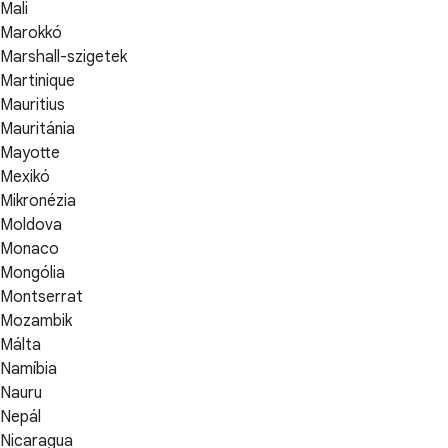
Mali
Marokkó
Marshall-szigetek
Martinique
Mauritius
Mauritánia
Mayotte
Mexikó
Mikronézia
Moldova
Monaco
Mongólia
Montserrat
Mozambik
Málta
Namíbia
Nauru
Nepál
Nicaragua