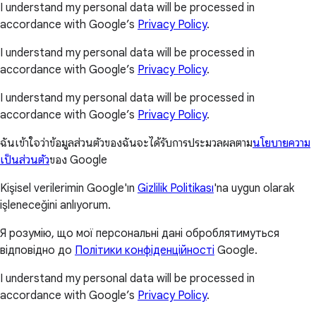
I understand my personal data will be processed in
accordance with Google’s
Privacy Policy
.
I understand my personal data will be processed in
accordance with Google’s
Privacy Policy
.
I understand my personal data will be processed in
accordance with Google’s
Privacy Policy
.
ฉันเข้าใจว่าข้อมูลส่วนตัวของฉันจะได้รับการประมวลผลตาม
นโยบายความ
เป็นส่วนตัว
ของ Google
Kişisel verilerimin Google'ın
Gizlilik Politikası
'na uygun olarak
işleneceğini anlıyorum.
Я розумію, що мої персональні дані оброблятимуться
відповідно до
Політики конфіденційності
Google.
I understand my personal data will be processed in
accordance with Google’s
Privacy Policy
.