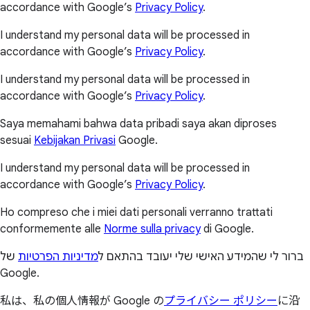
accordance with Google’s
Privacy Policy
.
I understand my personal data will be processed in
accordance with Google’s
Privacy Policy
.
I understand my personal data will be processed in
accordance with Google’s
Privacy Policy
.
Saya memahami bahwa data pribadi saya akan diproses
sesuai
Kebijakan Privasi
Google.
I understand my personal data will be processed in
accordance with Google’s
Privacy Policy
.
Ho compreso che i miei dati personali verranno trattati
conformemente alle
Norme sulla privacy
di Google.
ברור לי שהמידע האישי שלי יעובד בהתאם ל
מדיניות הפרטיות
של
Google.
私は、私の個人情報が Google の
プライバシー ポリシー
に沿