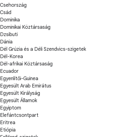
Csehország
Csád
Dominika
Dominikai Köztársaság
Dzsibuti
Dánia
Dél Grúzia és a Déli Szendvics-szigetek
Dél-Korea
Dél-afrikai Köztársaság
Ecuador
Egyenlítői-Guinea
Egyesült Arab Emirátus
Egyesült Királyság
Egyesült Államok
Egyiptom
Elefántcsontpart
Eritrea
Etiópia