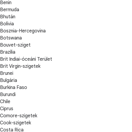
Benin
Bermuda
Bhután
Bolívia
Bosznia-Hercegovina
Botswana
Bouvet-sziget
Brazília
Brit Indiai-óceáni Terület
Brit Virgin-szigetek
Brunei
Bulgária
Burkina Faso
Burundi
Chile
Ciprus
Comore-szigetek
Cook-szigetek
Costa Rica