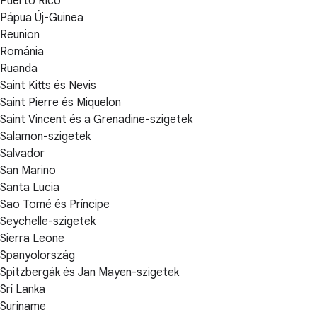
Puerto Rico
Pápua Új-Guinea
Reunion
Románia
Ruanda
Saint Kitts és Nevis
Saint Pierre és Miquelon
Saint Vincent és a Grenadine-szigetek
Salamon-szigetek
Salvador
San Marino
Santa Lucia
Sao Tomé és Príncipe
Seychelle-szigetek
Sierra Leone
Spanyolország
Spitzbergák és Jan Mayen-szigetek
Srí Lanka
Suriname