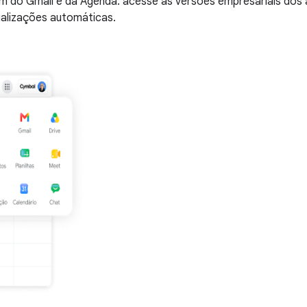
o Gmail e da Agenda: acesse as versões empresariais dos app
ualizações automáticas.