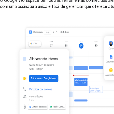
O Google Workspace tem outras ferramentas conhecidas além d
com uma assinatura única e fácil de gerenciar que oferece at