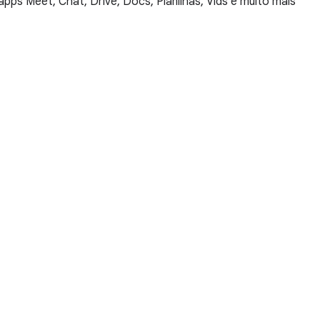
s Meet, Chat, Drive, Docs, Planilhas, Vids e muito mais