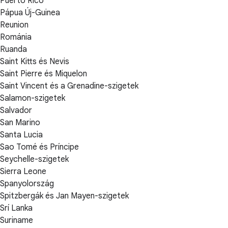
Puerto Rico
Pápua Új-Guinea
Reunion
Románia
Ruanda
Saint Kitts és Nevis
Saint Pierre és Miquelon
Saint Vincent és a Grenadine-szigetek
Salamon-szigetek
Salvador
San Marino
Santa Lucia
Sao Tomé és Príncipe
Seychelle-szigetek
Sierra Leone
Spanyolország
Spitzbergák és Jan Mayen-szigetek
Srí Lanka
Suriname