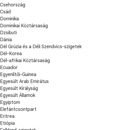
Csehország
Csád
Dominika
Dominikai Köztársaság
Dzsibuti
Dánia
Dél Grúzia és a Déli Szendvics-szigetek
Dél-Korea
Dél-afrikai Köztársaság
Ecuador
Egyenlítői-Guinea
Egyesült Arab Emirátus
Egyesült Királyság
Egyesült Államok
Egyiptom
Elefántcsontpart
Eritrea
Etiópia