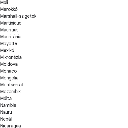
Mali
Marokkó
Marshall-szigetek
Martinique
Mauritius
Mauritánia
Mayotte
Mexikó
Mikronézia
Moldova
Monaco
Mongólia
Montserrat
Mozambik
Málta
Namíbia
Nauru
Nepál
Nicaragua