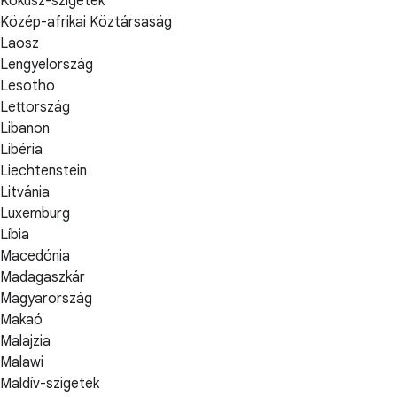
Kókusz-szigetek
Közép-afrikai Köztársaság
Laosz
Lengyelország
Lesotho
Lettország
Libanon
Libéria
Liechtenstein
Litvánia
Luxemburg
Líbia
Macedónia
Madagaszkár
Magyarország
Makaó
Malajzia
Malawi
Maldív-szigetek