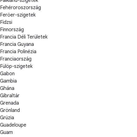
Falkland-szigetek
Fehéroroszország
Feröer-szigetek
Fidzsi
Finnország
Francia Déli Területek
Francia Guyana
Francia Polinézia
Franciaország
Fülöp-szigetek
Gabon
Gambia
Ghána
Gibraltár
Grenada
Grönland
Grúzia
Guadeloupe
Guam