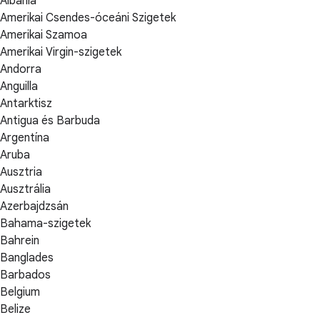
Albánia
Amerikai Csendes-óceáni Szigetek
Amerikai Szamoa
Amerikai Virgin-szigetek
Andorra
Anguilla
Antarktisz
Antigua és Barbuda
Argentína
Aruba
Ausztria
Ausztrália
Azerbajdzsán
Bahama-szigetek
Bahrein
Banglades
Barbados
Belgium
Belize