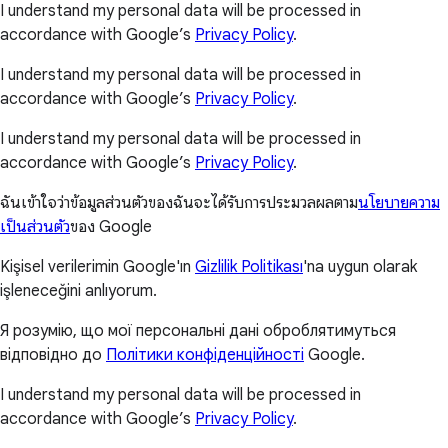
I understand my personal data will be processed in
accordance with Google’s
Privacy Policy
.
I understand my personal data will be processed in
accordance with Google’s
Privacy Policy
.
I understand my personal data will be processed in
accordance with Google’s
Privacy Policy
.
ฉันเข้าใจว่าข้อมูลส่วนตัวของฉันจะได้รับการประมวลผลตาม
นโยบายความ
เป็นส่วนตัว
ของ Google
Kişisel verilerimin Google'ın
Gizlilik Politikası
'na uygun olarak
işleneceğini anlıyorum.
Я розумію, що мої персональні дані оброблятимуться
відповідно до
Політики конфіденційності
Google.
I understand my personal data will be processed in
accordance with Google’s
Privacy Policy
.