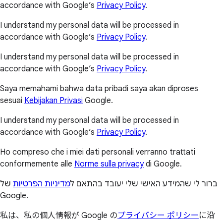
accordance with Google’s
Privacy Policy
.
I understand my personal data will be processed in
accordance with Google’s
Privacy Policy
.
I understand my personal data will be processed in
accordance with Google’s
Privacy Policy
.
Saya memahami bahwa data pribadi saya akan diproses
sesuai
Kebijakan Privasi
Google.
I understand my personal data will be processed in
accordance with Google’s
Privacy Policy
.
Ho compreso che i miei dati personali verranno trattati
conformemente alle
Norme sulla privacy
di Google.
ברור לי שהמידע האישי שלי יעובד בהתאם ל
מדיניות הפרטיות
של
Google.
私は、私の個人情報が Google の
プライバシー ポリシー
に沿