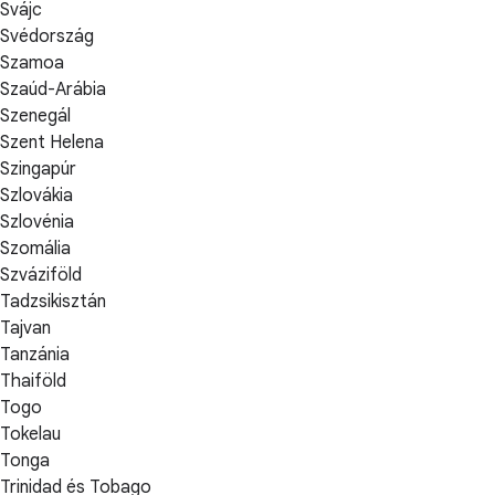
Svájc
Svédország
Szamoa
Szaúd-Arábia
Szenegál
Szent Helena
Szingapúr
Szlovákia
Szlovénia
Szomália
Szváziföld
Tadzsikisztán
Tajvan
Tanzánia
Thaiföld
Togo
Tokelau
Tonga
Trinidad és Tobago