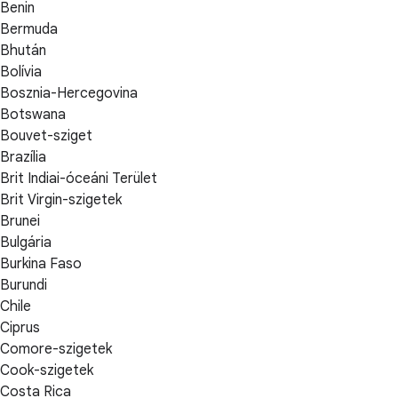
Benin
Bermuda
Bhután
Bolívia
Bosznia-Hercegovina
Botswana
Bouvet-sziget
Brazília
Brit Indiai-óceáni Terület
Brit Virgin-szigetek
Brunei
Bulgária
Burkina Faso
Burundi
Chile
Ciprus
Comore-szigetek
Cook-szigetek
Costa Rica