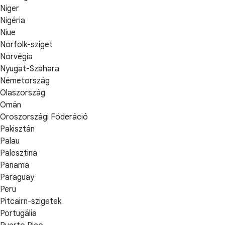
Niger
Nigéria
Niue
Norfolk-sziget
Norvégia
Nyugat-Szahara
Németország
Olaszország
Omán
Oroszországi Föderáció
Pakisztán
Palau
Palesztina
Panama
Paraguay
Peru
Pitcairn-szigetek
Portugália