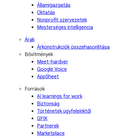
Államigazgatás
Oktatás
Nonprofit szervezetek
Mesterséges intelligencia
Árak
Árkonstrukciók összehasonlítása
Bővítmények
Meet-hardver
Google Voice
AppSheet
Források
AI learnings for work
Biztonság
Történetek ügyfeleinktől
GYIK
Partnerek
Marketplace