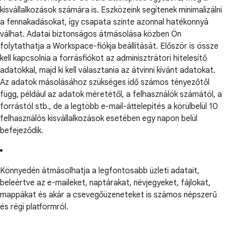
kisvállalkozások számára is. Eszközeink segítenek minimalizálni
a fennakadásokat, így csapata szinte azonnal hatékonnyá
válhat. Adatai biztonságos átmásolása közben Ön
folytathatja a Workspace-fiókja beállítását. Először is össze
kell kapcsolnia a forrásfiókot az adminisztrátori hitelesítő
adatokkal, majd ki kell választania az átvinni kívánt adatokat.
Az adatok másolásához szükséges idő számos tényezőtől
függ, például az adatok méretétől, a felhasználók számától, a
forrástól stb., de a legtöbb e-mail-áttelepítés a körülbelül 10
felhasználós kisvállalkozások esetében egy napon belül
befejeződik.
Könnyedén átmásolhatja a legfontosabb üzleti adatait,
beleértve az e-maileket, naptárakat, névjegyeket, fájlokat,
mappákat és akár a csevegőüzeneteket is számos népszerű
és régi platformról.