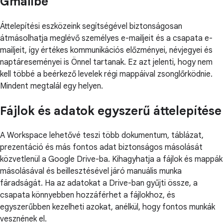
Gmailbe
Áttelepítési eszközeink segítségével biztonságosan
átmásolhatja meglévő személyes e-mailjeit és a csapata e-
mailjeit, így értékes kommunikációs előzményei, névjegyei és
naptáreseményei is Önnel tartanak. Ez azt jelenti, hogy nem
kell többé a beérkező levelek régi mappáival zsonglőrködnie.
Mindent megtalál egy helyen.
Fájlok és adatok egyszerű áttelepítése
A Workspace lehetővé teszi több dokumentum, táblázat,
prezentáció és más fontos adat biztonságos másolását
közvetlenül a Google Drive-ba. Kihagyhatja a fájlok és mappák
másolásával és beillesztésével járó manuális munka
fáradságát. Ha az adatokat a Drive-ban gyűjti össze, a
csapata könnyebben hozzáférhet a fájlokhoz, és
egyszerűbben kezelheti azokat, anélkül, hogy fontos munkák
vesznének el.