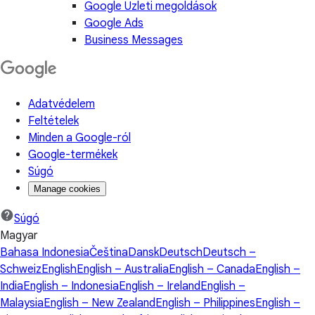
Google Üzleti megoldások
Google Ads
Business Messages
Adatvédelem
Feltételek
Minden a Google-ról
Google-termékek
Súgó
Manage cookies
Súgó
Magyar
Bahasa Indonesia
Čeština
Dansk
Deutsch
Deutsch –
Schweiz
English
English – Australia
English – Canada
English –
India
English – Indonesia
English – Ireland
English –
Malaysia
English – New Zealand
English – Philippines
English –