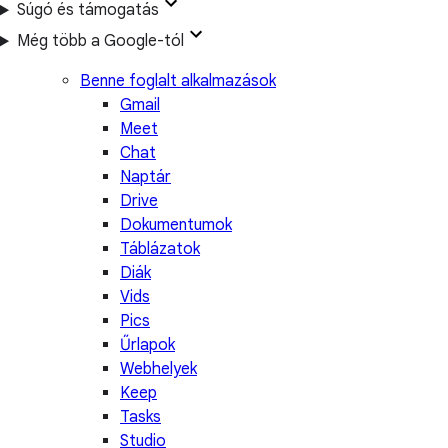
Súgó és támogatás
Még több a Google-tól
Benne foglalt alkalmazások
Gmail
Meet
Chat
Naptár
Drive
Dokumentumok
Táblázatok
Diák
Vids
Pics
Űrlapok
Webhelyek
Keep
Tasks
Studio