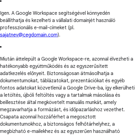
Igen. A Google Workspace segítségével könnyedén
beállíthatja és kezelheti a vállalati domainjét használó
professzionális e-mail-címeket (pl.
sajatnev@cegdomain.com
).
Miután áttelepült a Google Workspace-re, azonnal élvezheti a
hatékonyabb együttműködés és az egyszerűsített
adatkezelés előnyeit. Biztonságosan átmásolhatja a
dokumentumokat, táblázatokat, prezentációkat és egyéb
fontos adatokat közvetlenül a Google Drive-ba, így elkerülheti
a letöltés, újbóli feltöltés vagy a tartalmak másolása és
beillesztése által megkövetelt manuális munkát, amely
megzavarhatja a formázást, és időpazarláshoz vezethet.
Csapata azonnal hozzáférhet a megosztott
dokumentumokhoz, a biztonságos felhőtárhelyhez, a
megbízható e-mailekhez és az egyszerűen használható