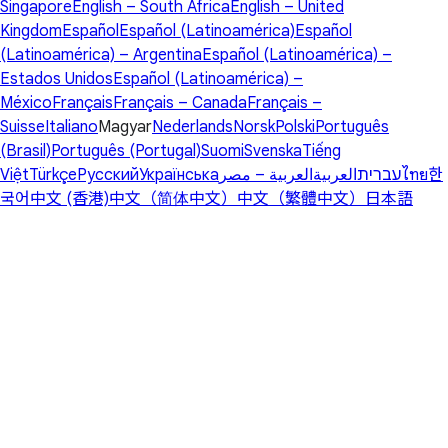
Singapore
English – South Africa
English – United
Kingdom
Español
Español (Latinoamérica)
Español
(Latinoamérica) – Argentina
Español (Latinoamérica) –
Estados Unidos
Español (Latinoamérica) –
México
Français
Français – Canada
Français –
Suisse
Italiano
Magyar
Nederlands
Norsk
Polski
Português
(Brasil)
Português (Portugal)
Suomi
Svenska
Tiếng
Việt
Türkçe
Русский
Українська
العربية – مصر
العربية
עברית
ไทย
한
국어
中文 (香港)
中文（简体中文）
中文（繁體中文）
日本語