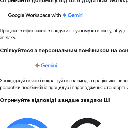
Отримайте допомогу від ШІ в додатках Works
Працюйте ефективніше завдяки штучному інтелекту, вбудова
зв’язку.
Спілкуйтеся з персональним помічником на осн
Заощаджуйте час і покращуйте взаємодію працівників перви
розробки посібників із процедур і впровадження стандартни
Отримуйте відповіді швидше завдяки ШІ