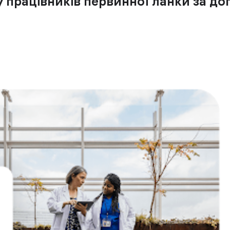
у працівників первинної ланки за д