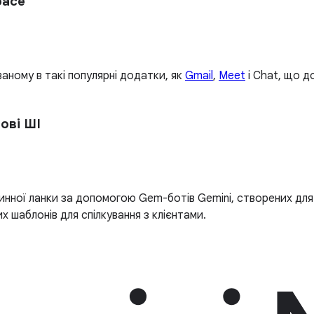
pace
ному в такі популярні додатки, як
Gmail
,
Meet
і Chat, що д
ові ШІ
нної ланки за допомогою Gem-ботів Gemini, створених для 
х шаблонів для спілкування з клієнтами.