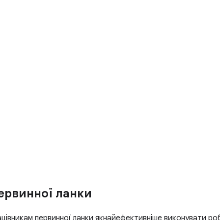
первинної ланки
працівникам первинної ланки якнайефективніше виконувати ро