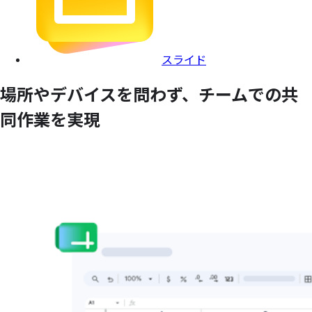
スライド
場所や
デバイスを
問わず、
チームでの
共
同作業を
実現