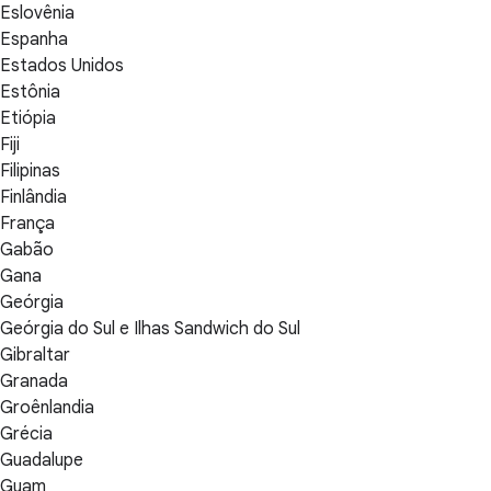
Eslovênia
Espanha
Estados Unidos
Estônia
Etiópia
Fiji
Filipinas
Finlândia
França
Gabão
Gana
Geórgia
Geórgia do Sul e Ilhas Sandwich do Sul
Gibraltar
Granada
Groênlandia
Grécia
Guadalupe
Guam