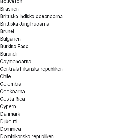
Bouvetön
Brasilien
Brittiska Indiska oceanöarna
Brittiska Jungfruöarna
Brunei
Bulgarien
Burkina Faso
Burundi
Caymanöarna
Centralafrikanska republiken
Chile
Colombia
Cooköarna
Costa Rica
Cypern
Danmark
Djibouti
Dominica
Dominikanska republiken