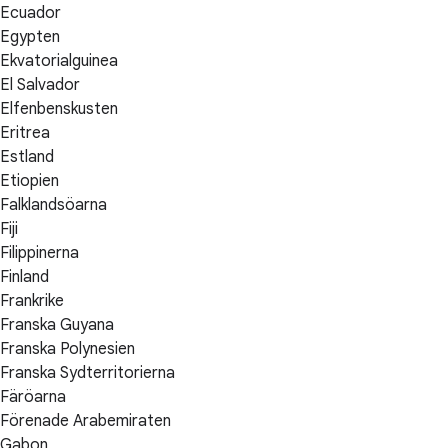
Ecuador
Egypten
Ekvatorialguinea
El Salvador
Elfenbenskusten
Eritrea
Estland
Etiopien
Falklandsöarna
Fiji
Filippinerna
Finland
Frankrike
Franska Guyana
Franska Polynesien
Franska Sydterritorierna
Färöarna
Förenade Arabemiraten
Gabon