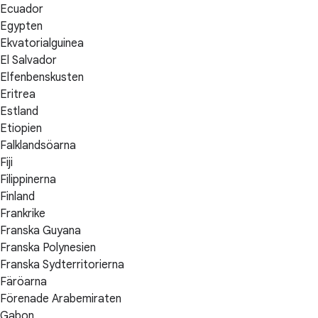
Ecuador
Egypten
Ekvatorialguinea
El Salvador
Elfenbenskusten
Eritrea
Estland
Etiopien
Falklandsöarna
Fiji
Filippinerna
Finland
Frankrike
Franska Guyana
Franska Polynesien
Franska Sydterritorierna
Färöarna
Förenade Arabemiraten
Gabon