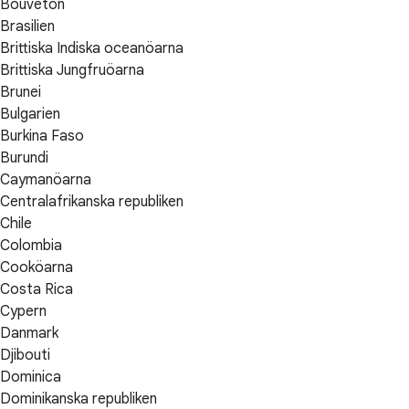
Bouvetön
Brasilien
Brittiska Indiska oceanöarna
Brittiska Jungfruöarna
Brunei
Bulgarien
Burkina Faso
Burundi
Caymanöarna
Centralafrikanska republiken
Chile
Colombia
Cooköarna
Costa Rica
Cypern
Danmark
Djibouti
Dominica
Dominikanska republiken