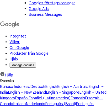
Googles företagslösningar
Google Ads
Business Messages
Integritet
Villkor
Om Google
Produkter från Google
Hjälp
Manage cookies
Hjälp
Svenska
Bahasa Indonesia
Deutsch
English
English – Australia
English –
India
English – New Zealand
English – Singapore
English – United
Kingdom
Español
Español (Latinoamérica)
Français
Français –
Canada
Italiano
Nederlands
Português (Brasil)
Português