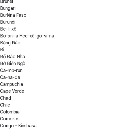
Brunei
Bungari
Burkina Faso
Burundi
Bê-li-xê
Bô-xni-a Héc-xê-gô-vi-na
Băng Đảo
Bỉ
Bồ Đào Nha
Bờ Biển Ngà
Ca-mơ-run
Ca-na-đa
Campuchia
Cape Verde
Chad
Chile
Colombia
Comoros
Congo - Kinshasa