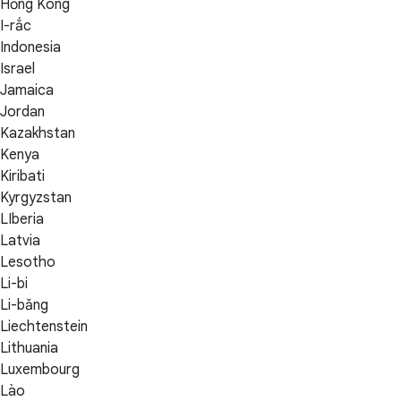
Hồng Kông
I-rắc
Indonesia
Israel
Jamaica
Jordan
Kazakhstan
Kenya
Kiribati
Kyrgyzstan
LIberia
Latvia
Lesotho
Li-bi
Li-băng
Liechtenstein
Lithuania
Luxembourg
Lào