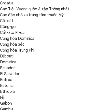
Croatia
Các Tiểu Vương quốc A-rập Thống nhất
Các đảo nhỏ xa trung tâm thuộc Mỹ
Cô-oét
Công-gô
Cốt-xta Ri-ca
Cộng hòa Dominica
Cộng hòa Séc
Cộng hòa Trung Phi
Djibouti
Dominica
Ecuador
El Salvador
Eritrea
Estonia
Ethiopia
Fiji
Gabon
Gambia