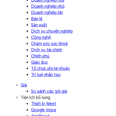
Doanh nghiệp mới
Doanh nghiệp nhỏ
Doanh nghiệp lớn
Bán lẻ
Sản xuất
Dịch vụ chuyên nghiệp
Công nghệ
Chăm sóc sức khoẻ
Dịch vụ tài chính
Chính phủ
Giáo dục
Tổ chức phi lợi nhuận
Trí tuệ nhân tạo
Giá
So sánh các gói giá
Tiện ích bổ sung
Thiết bị Meet
Google Voice