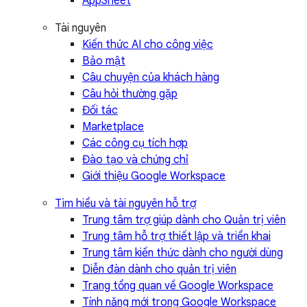
AppSheet
Tài nguyên
Kiến thức AI cho công việc
Bảo mật
Câu chuyện của khách hàng
Câu hỏi thường gặp
Đối tác
Marketplace
Các công cụ tích hợp
Đào tạo và chứng chỉ
Giới thiệu Google Workspace
Tìm hiểu và tài nguyên hỗ trợ
Trung tâm trợ giúp dành cho Quản trị viên
Trung tâm hỗ trợ thiết lập và triển khai
Trung tâm kiến thức dành cho người dùng
Diễn đàn dành cho quản trị viên
Trang tổng quan về Google Workspace
Tính năng mới trong Google Workspace