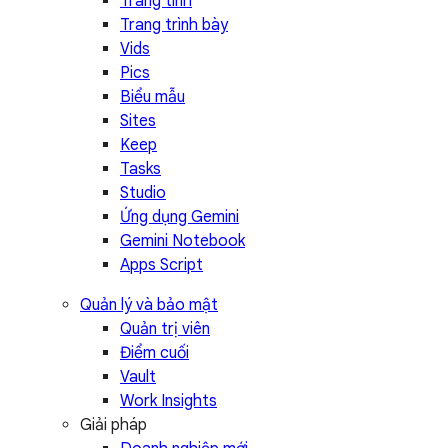
Trang tính
Trang trình bày
Vids
Pics
Biểu mẫu
Sites
Keep
Tasks
Studio
Ứng dụng Gemini
Gemini Notebook
Apps Script
Quản lý và bảo mật
Quản trị viên
Điểm cuối
Vault
Work Insights
Giải pháp