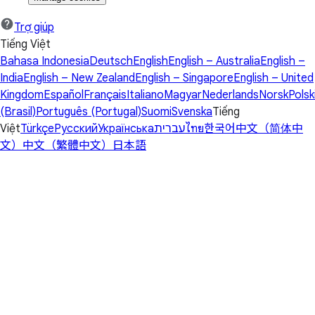
Trợ giúp
Tiếng Việt
Bahasa Indonesia
Deutsch
English
English – Australia
English –
India
English – New Zealand
English – Singapore
English – United
Kingdom
Español
Français
Italiano
Magyar
Nederlands
Norsk
Polsk
(Brasil)
Português (Portugal)
Suomi
Svenska
Tiếng
Việt
Türkçe
Русский
Українська
עברית
ไทย
한국어
中文（简体中
文）
中文（繁體中文）
日本語