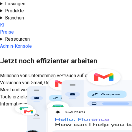
Lösungen
Produkte
Branchen
KI
Preise
Ressourcen
Admin-Konsole
Jetzt noch effizienter arbeiten
Millionen von Unternehmen vertrauen auf die Premium-
Versionen von Gmail, Google Kalender, Google Drive, Google
Meet und weiteren Tools. Dank hilfreicher, personalisierter KI-
Tools erzielen Sie handfeste Ergebnisse, anstatt nur nach
Informationen zu suchen.
Jetzt starten