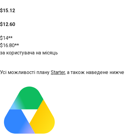
$15.12
$12.60
$14**
$16.80**
за користувача на місяць
Безкоштовна пробна версія
Усі можливості плану
Starter
, а також наведене нижче