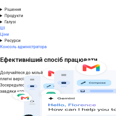
версія
Рішення
Продукти
Галузі
ШІ
Ціни
Ресурси
Консоль адміністратора
Ефективніший спосіб працювати
Долучайтеся до мільйонів компаній, які використовують
платні версії Gmail, Календаря, Диска, Meet тощо.
Зосередьтеся на результатах, а не на пошуку інформації,
завдяки корисному персоналізованому ШІ.
Безкоштовна пробна версія