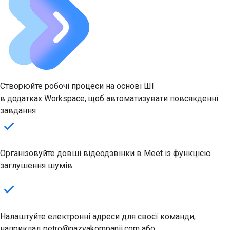
Створюйте робочі процеси на основі ШІ
в додатках Workspace, щоб автоматизувати повсякденні
завдання
Організовуйте довші відеодзвінки в Meet із функцією
заглушення шумів
Налаштуйте електронні адреси для своєї команди,
наприклад petro@nazvakompanii.com або