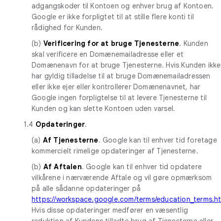
adgangskoder til Kontoen og enhver brug af Kontoen.
Google er ikke forpligtet til at stille flere konti til
rådighed for Kunden.
(b)
Verificering for at bruge Tjenesterne
. Kunden
skal verificere en Domænemailadresse eller et
Domænenavn for at bruge Tjenesterne. Hvis Kunden ikke
har gyldig tilladelse til at bruge Domænemailadressen
eller ikke ejer eller kontrollerer Domænenavnet, har
Google ingen forpligtelse til at levere Tjenesterne til
Kunden og kan slette Kontoen uden varsel.
1.4
Opdateringer
.
(a)
Af Tjenesterne
. Google kan til enhver tid foretage
kommercielt rimelige opdateringer af Tjenesterne.
(b)
Af Aftalen
. Google kan til enhver tid opdatere
vilkårene i nærværende Aftale og vil gøre opmærksom
på alle sådanne opdateringer på
https://workspace.google.com/terms/education_terms.h
Hvis disse opdateringer medfører en væsentlig
reduktion af Kundens tilladte brug af Tjenesterne eller