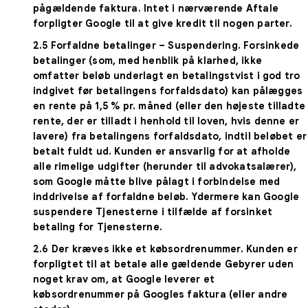
pågældende faktura. Intet i nærværende Aftale
forpligter Google til at give kredit til nogen parter.
2.5
Forfaldne betalinger – Suspendering
. Forsinkede
betalinger (som, med henblik på klarhed, ikke
omfatter beløb underlagt en betalingstvist i god tro
indgivet før betalingens forfaldsdato) kan pålægges
en rente på 1,5 % pr. måned (eller den højeste tilladte
rente, der er tilladt i henhold til loven, hvis denne er
lavere) fra betalingens forfaldsdato, indtil beløbet er
betalt fuldt ud. Kunden er ansvarlig for at afholde
alle rimelige udgifter (herunder til advokatsalærer),
som Google måtte blive pålagt i forbindelse med
inddrivelse af forfaldne beløb. Ydermere kan Google
suspendere Tjenesterne i tilfælde af forsinket
betaling for Tjenesterne.
2.6
Der kræves ikke et købsordrenummer
. Kunden er
forpligtet til at betale alle gældende Gebyrer uden
noget krav om, at Google leverer et
købsordrenummer på Googles faktura (eller andre