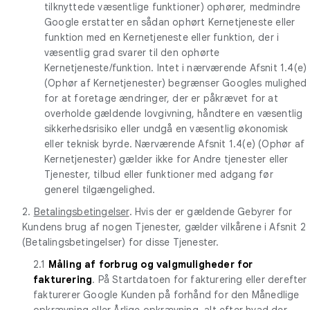
tilknyttede væsentlige funktioner) ophører, medmindre
Google erstatter en sådan ophørt Kernetjeneste eller
funktion med en Kernetjeneste eller funktion, der i
væsentlig grad svarer til den ophørte
Kernetjeneste/funktion. Intet i nærværende Afsnit 1.4(e)
(Ophør af Kernetjenester) begrænser Googles mulighed
for at foretage ændringer, der er påkrævet for at
overholde gældende lovgivning, håndtere en væsentlig
sikkerhedsrisiko eller undgå en væsentlig økonomisk
eller teknisk byrde. Nærværende Afsnit 1.4(e) (Ophør af
Kernetjenester) gælder ikke for Andre tjenester eller
Tjenester, tilbud eller funktioner med adgang før
generel tilgængelighed.
2.
Betalingsbetingelser
. Hvis der er gældende Gebyrer for
Kundens brug af nogen Tjenester, gælder vilkårene i Afsnit 2
(Betalingsbetingelser) for disse Tjenester.
2.1
Måling af forbrug og valgmuligheder for
fakturering
. På Startdatoen for fakturering eller derefter
fakturerer Google Kunden på forhånd for den Månedlige
opkrævning eller Årlige opkrævning, alt efter hvad der