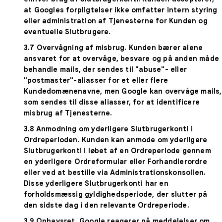
at Googles forpligtelser ikke omfatter intern styring
eller administration af Tjenesterne for Kunden og
eventuelle Slutbrugere.
3.7
Overvågning af misbrug
. Kunden bærer alene
ansvaret for at overvåge, besvare og på anden måde
behandle mails, der sendes til "abuse"- eller
"postmaster"-aliasser for et eller flere
Kundedomænenavne, men Google kan overvåge mails,
som sendes til disse aliasser, for at identificere
misbrug af Tjenesterne.
3.8
Anmodning om yderligere Slutbrugerkonti i
Ordreperioden
. Kunden kan anmode om yderligere
Slutbrugerkonti i løbet af en Ordreperiode gennem
en yderligere Ordreformular eller Forhandlerordre
eller ved at bestille via Administrationskonsollen.
Disse yderligere Slutbrugerkonti har en
forholdsmæssig gyldighedsperiode, der slutter på
den sidste dag i den relevante Ordreperiode.
3.9
Ophavsret
. Google reagerer på meddelelser om