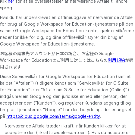
Klik
her
for at se oversættelser af nærværende Aftale til andre
sprog.
Hvis du har underskrevet en offlineudgave af nærværende Aftale
for brug af Google Workspace for Education-tjenesterne på den
samme Google Workspace for Education-konto, gælder vilkårene
nedenfor ikke for dig, og dine offlinevilkår styrer din brug af
Google Workspace for Education-tjenesterne.
お客様の請求先アカウントが日本の場合、お客様のGoogle
Workspace for Educationのご利用に対してはこちらの
利用規約
が適
用されます.
Disse Servicevilkår for Google Workspace for Education (samlet
kaldet "Aftalen") (tidligere kendt som "Servicevilkår for G Suite
for Education" eller "Aftale om G Suite for Education (Online)")
indgås mellem Google og den juridiske enhed eller person, der
accepterer dem ("Kunden"), og regulerer Kundens adgang til og
brug af Tjenesterne. "Google" har den betydning, der er angivet
på
https://cloud.google.com/terms/google-entity
.
Nærværende Aftale træder i kraft, når Kunden klikker for at
acceptere den ("Ikrafttrædelsesdatoen"). Hvis du accepterer