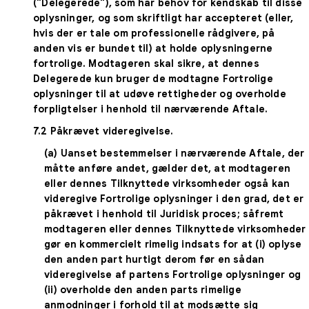
("Delegerede"), som har behov for kendskab til disse
oplysninger, og som skriftligt har accepteret (eller,
hvis der er tale om professionelle rådgivere, på
anden vis er bundet til) at holde oplysningerne
fortrolige. Modtageren skal sikre, at dennes
Delegerede kun bruger de modtagne Fortrolige
oplysninger til at udøve rettigheder og overholde
forpligtelser i henhold til nærværende Aftale.
7.2
Påkrævet videregivelse
.
(a) Uanset bestemmelser i nærværende Aftale, der
måtte anføre andet, gælder det, at modtageren
eller dennes Tilknyttede virksomheder også kan
videregive Fortrolige oplysninger i den grad, det er
påkrævet i henhold til Juridisk proces; såfremt
modtageren eller dennes Tilknyttede virksomheder
gør en kommercielt rimelig indsats for at (i) oplyse
den anden part hurtigt derom før en sådan
videregivelse af partens Fortrolige oplysninger og
(ii) overholde den anden parts rimelige
anmodninger i forhold til at modsætte sig