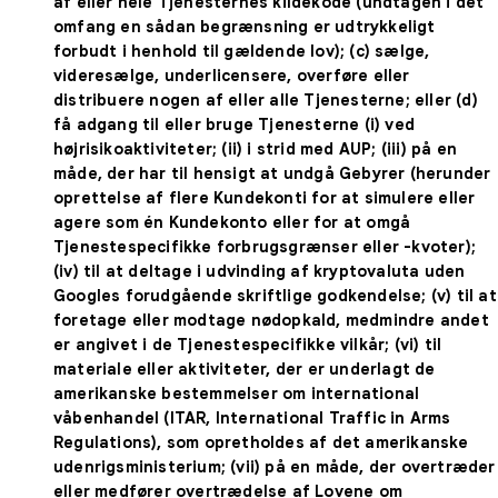
af eller hele Tjenesternes kildekode (undtagen i det
omfang en sådan begrænsning er udtrykkeligt
forbudt i henhold til gældende lov); (c) sælge,
videresælge, underlicensere, overføre eller
distribuere nogen af eller alle Tjenesterne; eller (d)
få adgang til eller bruge Tjenesterne (i) ved
højrisikoaktiviteter; (ii) i strid med AUP; (iii) på en
måde, der har til hensigt at undgå Gebyrer (herunder
oprettelse af flere Kundekonti for at simulere eller
agere som én Kundekonto eller for at omgå
Tjenestespecifikke forbrugsgrænser eller -kvoter);
(iv) til at deltage i udvinding af kryptovaluta uden
Googles forudgående skriftlige godkendelse; (v) til at
foretage eller modtage nødopkald, medmindre andet
er angivet i de Tjenestespecifikke vilkår; (vi) til
materiale eller aktiviteter, der er underlagt de
amerikanske bestemmelser om international
våbenhandel (ITAR, International Traffic in Arms
Regulations), som opretholdes af det amerikanske
udenrigsministerium; (vii) på en måde, der overtræder
eller medfører overtrædelse af Lovene om