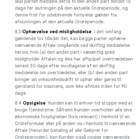
skal parten meddele dette til den anden part mindst 15
dage før slutningen på den aktuelle Ordreperiode, og
denne frist for udeblivende fornyelse gælder fra
afslutningen af den aktuelle Ordreperiode.
8.3
Ophævelse ved misligholdelse
. I det omfang
gældende lov tillader det, kan begge parter ophæve
nærværende Aftale omgående ved skriftlig meddelelse
herom, hvis (a) den anden part i væsentlig grad
misligholder Aftalen og ikke har afhjulpet overtrædelsen
senest 30 dage efter modtagelse af en skriftlig
meddelelse om overtrædelse, eller (b) den anden part
bringer sin virksomhedsdrift til ophør eller gøres til
genstand for insolvens, som ikke afvises inden for 90
dage.
8.4
Opsigelse
. Kunden kan til enhver tid stoppe med at
bruge Tjenesterne. Såfremt Kunden overholder alle sine
økonomiske forpligtelser (hvis relevant) i henhold til en
Ordreformular eller på anden vis i henhold til nærværende
Aftale (herunder betaling af alle Gebyrer for
Ordreperioden), kan Kunden også opsige nærværende