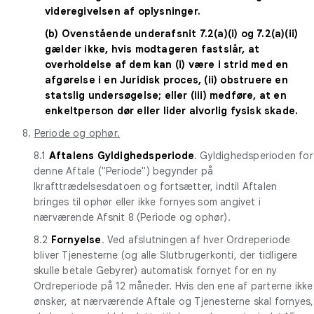
videregivelsen af oplysninger.
(b) Ovenstående underafsnit 7.2(a)(i) og 7.2(a)(ii)
gælder ikke, hvis modtageren fastslår, at
overholdelse af dem kan (i) være i strid med en
afgørelse i en Juridisk proces, (ii) obstruere en
statslig undersøgelse; eller (iii) medføre, at en
enkeltperson dør eller lider alvorlig fysisk skade.
8.
Periode og ophør.
8.1
Aftalens Gyldighedsperiode
. Gyldighedsperioden for
denne Aftale ("Periode") begynder på
Ikrafttrædelsesdatoen og fortsætter, indtil Aftalen
bringes til ophør eller ikke fornyes som angivet i
nærværende Afsnit 8 (Periode og ophør).
8.2
Fornyelse
. Ved afslutningen af hver Ordreperiode
bliver Tjenesterne (og alle Slutbrugerkonti, der tidligere
skulle betale Gebyrer) automatisk fornyet for en ny
Ordreperiode på 12 måneder. Hvis den ene af parterne ikke
ønsker, at nærværende Aftale og Tjenesterne skal fornyes,