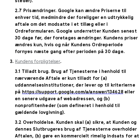
steder).
2.7
Prisændringer
. Google kan ændre Priserne til
enhver tid, medmindre der foreligger en udtrykkelig
aftale om det modsatte i et tillæg eller i
Ordreformularen. Google underretter Kunden senest
30 dage før, der foretages ændringer. Kundens priser
ændres kun, hvis og når Kundens Ordreperiode
fornyes næste gang efter perioden på 30 dage.
3.
Kundens forpligtelser
.
3.1
Tilladt brug
. Brug af Tjenesterne i henhold til
nærværende Aftale er kun tilladt for (a)
uddannelsesinstitutioner, der lever op til kriterierne
på
https://support.google.com/a/answer/134628
eller
en senere udgave af webadressen, og (b)
nonprofitenheder (som defineret i henhold til
gældende lovgivning).
3.2
Overholdelse
. Kunden skal (a) sikre, at Kunden og
dennes Slutbrugeres brug af Tjenesterne overholder
Aftalen, (b) gøre en kommercielt rimelig indsats for a