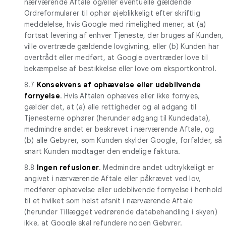
nærværende Aftale og/eller eventuelle gældende
Ordreformularer til ophør øjeblikkeligt efter skriftlig
meddelelse, hvis Google med rimelighed mener, at (a)
fortsat levering af enhver Tjeneste, der bruges af Kunden,
ville overtræde gældende lovgivning, eller (b) Kunden har
overtrådt eller medført, at Google overtræder love til
bekæmpelse af bestikkelse eller love om eksportkontrol.
8.7
Konsekvens af ophævelse eller udeblivende
fornyelse
. Hvis Aftalen ophæves eller ikke fornyes,
gælder det, at (a) alle rettigheder og al adgang til
Tjenesterne ophører (herunder adgang til Kundedata),
medmindre andet er beskrevet i nærværende Aftale, og
(b) alle Gebyrer, som Kunden skylder Google, forfalder, så
snart Kunden modtager den endelige faktura.
8.8
Ingen refusioner
. Medmindre andet udtrykkeligt er
angivet i nærværende Aftale eller påkrævet ved lov,
medfører ophævelse eller udeblivende fornyelse i henhold
til et hvilket som helst afsnit i nærværende Aftale
(herunder Tillægget vedrørende databehandling i skyen)
ikke, at Google skal refundere nogen Gebyrer.