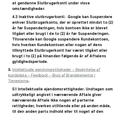
at gendanne Slutbrugerkonti under visse
omstændigheder.
4.3
Inaktive slutbrugerkonti
. Google kan Suspendere
enhver Slutbrugerkonto, der er oprettet mindst to (2)
år før Suspenderingen, hvis kontoen ikke er blevet
tilgået eller brugt i de to (2) år før Suspenderingen.
Tilsvarende kan Google suspendere Kundekontoen,
hvis hverken Kundekontoen eller nogen af dens
tilknyttede Slutbrugerkonti har været tilgået eller
brugt i to (2) på hinanden følgende år af Aftalens
gyldighedsperiode.
5.
Intellektuelle ejendomsrettigheder – Beskyttelse af
kundedata – Feedback – Brug af Brandelementer i
Tjenesterne
.
5.1
Intellektuelle ejendomsrettigheder
. Undtagen som
udtrykkeligt angivet i nærværende Aftale giver
nærværende Aftale ikke nogen af parterne
rettigheder, hverken stiltiende eller på anden måde,
til den anden parts indhold eller til noget af den