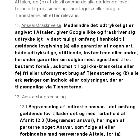
Aftalen, og (b) at de vil overholde alle gældende love i
forhold til provisionering, modtagelse eller brug af
Tjenesterne, alt efter relevans.
11.
Ansvarsfraskrivelse
.
Medmindre det udtrykkeligt er
angivet i Aftalen, giver Google ikke og fraskriver sig
udtrykkeligt i videst muligt omfang i henhold til
gældende lovgivning (a) alle garantier af nogen art,
både udtrykkelige, stiltiende, lovfæstede eller andre,
herunder garantier om salgbarhed, egnethed til et
bestemt formål, adkomst til og ikke-krænkelse eller
fejlfri eller uforstyrret brug af Tjenesterne og (b) alle
erklæringer om indhold eller oplysninger, der er
tilgængelige via Tjenesterne.
12.
Ansvarsbegrænsning
.
12.1
Begrænsning af indirekte ansvar. I det omfang
gældende lov tillader det og med forbehold af
Afsnit 12.3 (Ubegrænset ansvar), har ingen af
parterne noget Ansvar, som følge af eller i
forbindelse med nærværende Aftale, for (a)