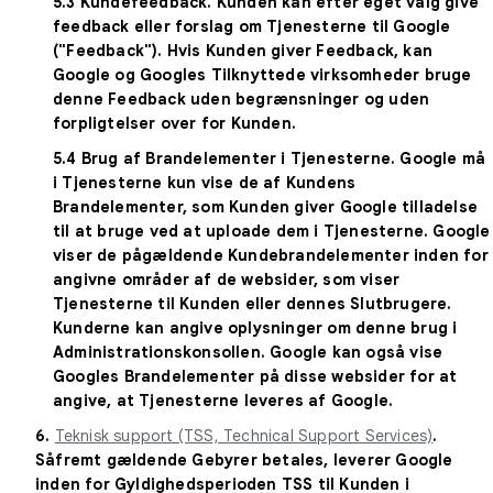
5.3
Kundefeedback
. Kunden kan efter eget valg give
feedback eller forslag om Tjenesterne til Google
("Feedback"). Hvis Kunden giver Feedback, kan
Google og Googles Tilknyttede virksomheder bruge
denne Feedback uden begrænsninger og uden
forpligtelser over for Kunden.
5.4
Brug af Brandelementer i Tjenesterne
. Google må
i Tjenesterne kun vise de af Kundens
Brandelementer, som Kunden giver Google tilladelse
til at bruge ved at uploade dem i Tjenesterne. Google
viser de pågældende Kundebrandelementer inden for
angivne områder af de websider, som viser
Tjenesterne til Kunden eller dennes Slutbrugere.
Kunderne kan angive oplysninger om denne brug i
Administrationskonsollen. Google kan også vise
Googles Brandelementer på disse websider for at
angive, at Tjenesterne leveres af Google.
6.
Teknisk support (TSS, Technical Support Services)
.
Såfremt gældende Gebyrer betales, leverer Google
inden for Gyldighedsperioden TSS til Kunden i