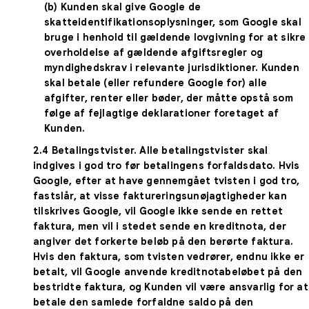
(b) Kunden skal give Google de
skatteidentifikationsoplysninger, som Google skal
bruge i henhold til gældende lovgivning for at sikre
overholdelse af gældende afgiftsregler og
myndighedskrav i relevante jurisdiktioner. Kunden
skal betale (eller refundere Google for) alle
afgifter, renter eller bøder, der måtte opstå som
følge af fejlagtige deklarationer foretaget af
Kunden.
2.4
Betalingstvister
. Alle betalingstvister skal
indgives i god tro før betalingens forfaldsdato. Hvis
Google, efter at have gennemgået tvisten i god tro,
fastslår, at visse faktureringsunøjagtigheder kan
tilskrives Google, vil Google ikke sende en rettet
faktura, men vil i stedet sende en kreditnota, der
angiver det forkerte beløb på den berørte faktura.
Hvis den faktura, som tvisten vedrører, endnu ikke er
betalt, vil Google anvende kreditnotabeløbet på den
bestridte faktura, og Kunden vil være ansvarlig for at
betale den samlede forfaldne saldo på den