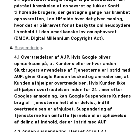
påstået krænkelse af ophavsret og lukker Konti
tilhørende brugere, der gentagne gange har krænket
ophavsretten, i de tilfælde hvor det giver mening,
hvor det er påkrævet for at beskytte onlineudbydere
i henhold til den amerikanske lov om ophavsret
(DMCA, Digital Millennium Copyright Act).
4.
Suspendering
.
4.1
Overtrædelser af AUP
. Hvis Google bliver
opmærksom på, at Kundens eller enhver anden
Slutbrugers anvendelse af Tjenesterne er i strid med
AUP, giver Google Kunden besked og anmoder om, at
Kunden afhjælper overtrædelsen. Hvis Kunden ikke
afhjælper overtrædelsen inden for 24 timer efter
Googles anmodning, kan Google Suspendere Kundens
brug af Tjenesterne helt eller delvist, indtil
overtrædelsen er afhjulpet. Suspendering af
Tjenesterne kan omfatte fjernelse eller ophævelse
af deling af indhold, der er i strid med AUP.
4.2
Anden suspendering
. Uanset Afsnit 4.1