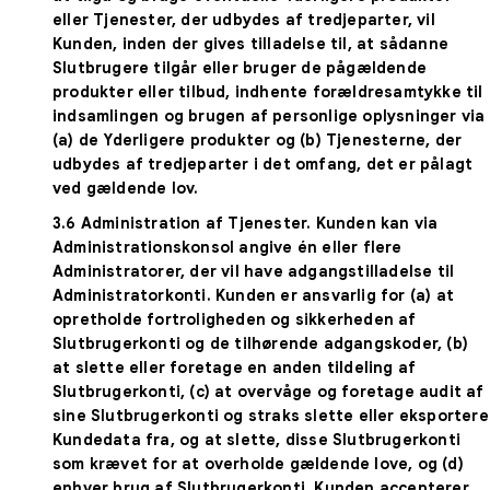
eller Tjenester, der udbydes af tredjeparter, vil
Kunden, inden der gives tilladelse til, at sådanne
Slutbrugere tilgår eller bruger de pågældende
produkter eller tilbud, indhente forældresamtykke til
indsamlingen og brugen af personlige oplysninger via
(a) de Yderligere produkter og (b) Tjenesterne, der
udbydes af tredjeparter i det omfang, det er pålagt
ved gældende lov.
3.6
Administration af Tjenester
. Kunden kan via
Administrationskonsol angive én eller flere
Administratorer, der vil have adgangstilladelse til
Administratorkonti. Kunden er ansvarlig for (a) at
opretholde fortroligheden og sikkerheden af
Slutbrugerkonti og de tilhørende adgangskoder, (b)
at slette eller foretage en anden tildeling af
Slutbrugerkonti, (c) at overvåge og foretage audit af
sine Slutbrugerkonti og straks slette eller eksportere
Kundedata fra, og at slette, disse Slutbrugerkonti
som krævet for at overholde gældende love, og (d)
enhver brug af Slutbrugerkonti. Kunden accepterer,