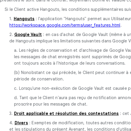
Si le Client active Hangouts, les conditions supplémentaires sui
1.
Hangouts
: l'application "Hangouts" permet aux Utilisateu
https://workspace.google.com/terms/user_features.html
.
2.
Google Vault
: en cas d'achat de Google Vault (même à un
de Hangouts implique les limitations suivantes dans Google Va
a. Les règles de conservation et d'archivage de Google Va
les messages de chat enregistrés sont supprimés de Google 
ont toujours accès à l'historique de leurs conversations.
(b) Nonobstant ce qui précède, le Client peut continuer à e
période de conservation.
c. Lorsqu'une non-exécution de Google Vault est causée p
d. Tant que le Client n'aura pas reçu de notification anno
proscrire pour les messages de chat.
3.
Droit applicable et résolution des contestations
: cet 
4.
Divers
: Exemptes de modification, toutes autres condition
et les stipulations du présent Avenant, les conditions d'utilis