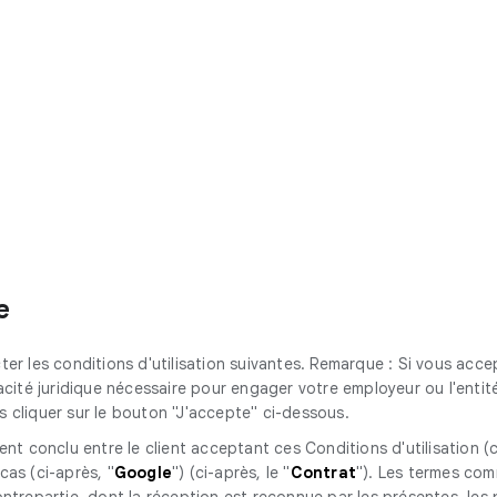
e
er les conditions d'utilisation suivantes. Remarque : Si vous ac
ité juridique nécessaire pour engager votre employeur ou l'entité 
as cliquer sur le bouton "J'accepte" ci-dessous.
onclu entre le client acceptant ces Conditions d'utilisation (ci
cas (ci-après, "
Google
") (ci-après, le "
Contrat
"). Les termes com
trepartie, dont la réception est reconnue par les présentes, les p