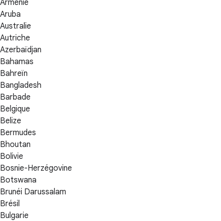
Arménie
Aruba
Australie
Autriche
Azerbaïdjan
Bahamas
Bahreïn
Bangladesh
Barbade
Belgique
Belize
Bermudes
Bhoutan
Bolivie
Bosnie-Herzégovine
Botswana
Brunéi Darussalam
Brésil
Bulgarie