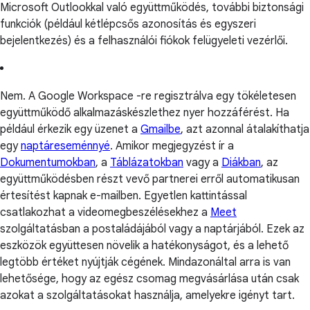
Microsoft Outlookkal való együttműködés, további biztonsági
funkciók (például kétlépcsős azonosítás és egyszeri
bejelentkezés) és a felhasználói fiókok felügyeleti vezérlői.
Nem. A Google Workspace -re regisztrálva egy tökéletesen
együttműködő alkalmazáskészlethez nyer hozzáférést. Ha
például érkezik egy üzenet a
Gmailbe
, azt azonnal átalakíthatja
egy
naptáreseménnyé
. Amikor megjegyzést ír a
Dokumentumokban
, a
Táblázatokban
vagy a
Diákban
, az
együttműködésben részt vevő partnerei erről automatikusan
értesítést kapnak e-mailben. Egyetlen kattintással
csatlakozhat a videomegbeszélésekhez a
Meet
szolgáltatásban a postaládájából vagy a naptárjából. Ezek az
eszközök együttesen növelik a hatékonyságot, és a lehető
legtöbb értéket nyújtják cégének. Mindazonáltal arra is van
lehetősége, hogy az egész csomag megvásárlása után csak
azokat a szolgáltatásokat használja, amelyekre igényt tart.