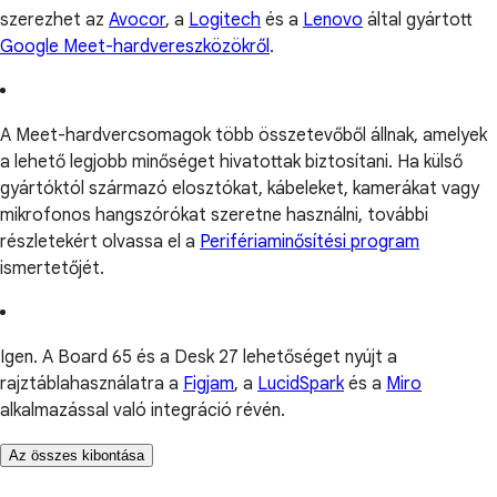
szerezhet az
Avocor
, a
Logitech
és a
Lenovo
által gyártott
Google Meet-hardvereszközökről
.
A Meet-hardvercsomagok több összetevőből állnak, amelyek
a lehető legjobb minőséget hivatottak biztosítani. Ha külső
gyártóktól származó elosztókat, kábeleket, kamerákat vagy
mikrofonos hangszórókat szeretne használni, további
részletekért olvassa el a
Perifériaminősítési program
ismertetőjét.
Igen. A Board 65 és a Desk 27 lehetőséget nyújt a
rajztáblahasználatra a
Figjam
, a
LucidSpark
és a
Miro
alkalmazással való integráció révén.
Az összes kibontása