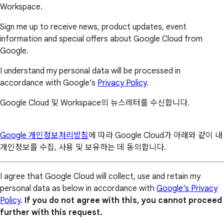
Workspace.
Sign me up to receive news, product updates, event
information and special offers about Google Cloud from
Google.
I understand my personal data will be processed in
accordance with Google’s
Privacy Policy
.
Google Cloud 및 Workspace의 뉴스레터를 수신합니다.
Google 개인정보처리방침
에 따라 Google Cloud가 아래와 같이 내
개인정보를 수집, 사용 및 보유하는 데 동의합니다.
I agree that Google Cloud will collect, use and retain my
personal data as below in accordance with
Google's Privacy
Policy
.
If you do not agree with this, you cannot proceed
further with this request.