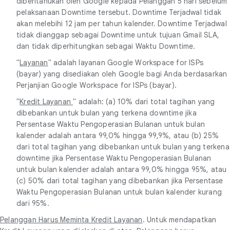
diberitahukan oleh Google kepada Pelanggan 5 hari sebelum
pelaksanaan Downtime tersebut. Downtime Terjadwal tidak
akan melebihi 12 jam per tahun kalender. Downtime Terjadwal
tidak dianggap sebagai Downtime untuk tujuan Gmail SLA,
dan tidak diperhitungkan sebagai Waktu Downtime.
"
Layanan
" adalah layanan Google Workspace for ISPs
(bayar) yang disediakan oleh Google bagi Anda berdasarkan
Perjanjian Google Workspace for ISPs (bayar).
"
Kredit Layanan
" adalah: (a) 10% dari total tagihan yang
dibebankan untuk bulan yang terkena downtime jika
Persentase Waktu Pengoperasian Bulanan untuk bulan
kalender adalah antara 99,0% hingga 99,9%, atau (b) 25%
dari total tagihan yang dibebankan untuk bulan yang terkena
downtime jika Persentase Waktu Pengoperasian Bulanan
untuk bulan kalender adalah antara 99,0% hingga 95%, atau
(c) 50% dari total tagihan yang dibebankan jika Persentase
Waktu Pengoperasian Bulanan untuk bulan kalender kurang
dari 95%.
Pelanggan Harus Meminta Kredit Layanan
. Untuk mendapatkan