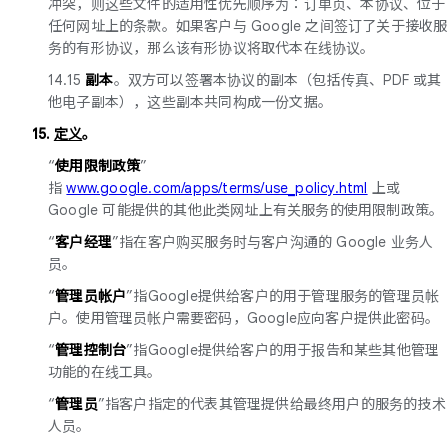
冲突，则这些文件的适用性优先顺序为：订单页、本协议、位于
任何网址上的条款。如果客户与 Google 之间签订了关于接收服
务的有形协议，那么该有形协议将取代本在线协议。
14.15
副本
。双方可以签署本协议的副本（包括传真、PDF 或其
他电子副本），这些副本共同构成一份文据。
15.
定义
。
“
使用限制政策
”
指
www.google.com/apps/terms/use_policy.html
上或
Google 可能提供的其他此类网址上有关服务的使用限制政策。
“
客户经理
”指在客户购买服务时与客户沟通的 Google 业务人
员。
“
管理员帐户
”指Google提供给客户的用于管理服务的管理员帐
户。使用管理员帐户需要密码，Google应向客户提供此密码。
“
管理控制台
”指Google提供给客户的用于报告和某些其他管理
功能的在线工具。
“
管理员
”指客户指定的代表其管理提供给最终用户的服务的技术
人员。