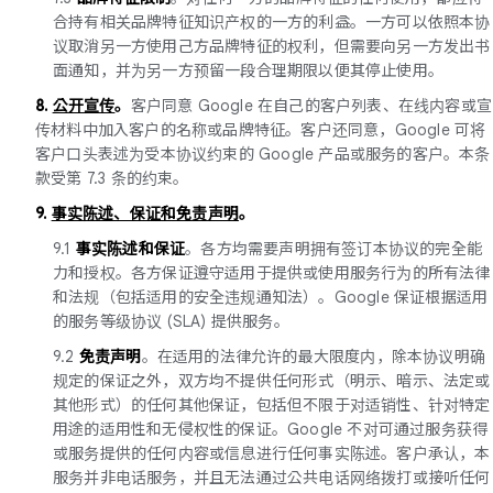
合持有相关品牌特征知识产权的一方的利益。一方可以依照本协
议取消另一方使用己方品牌特征的权利，但需要向另一方发出书
面通知，并为另一方预留一段合理期限以便其停止使用。
8.
公开宣传
。
客户同意 Google 在自己的客户列表、在线内容或宣
传材料中加入客户的名称或品牌特征。客户还同意，Google 可将
客户口头表述为受本协议约束的 Google 产品或服务的客户。本条
款受第 7.3 条的约束。
9.
事实陈述、保证和免责声明
。
9.1
事实陈述和保证
。各方均需要声明拥有签订本协议的完全能
力和授权。各方保证遵守适用于提供或使用服务行为的所有法律
和法规（包括适用的安全违规通知法）。Google 保证根据适用
的服务等级协议 (SLA) 提供服务。
9.2
免责声明
。在适用的法律允许的最大限度内，除本协议明确
规定的保证之外，双方均不提供任何形式（明示、暗示、法定或
其他形式）的任何其他保证，包括但不限于对适销性、针对特定
用途的适用性和无侵权性的保证。Google 不对可通过服务获得
或服务提供的任何内容或信息进行任何事实陈述。客户承认，本
服务并非电话服务，并且无法通过公共电话网络拨打或接听任何