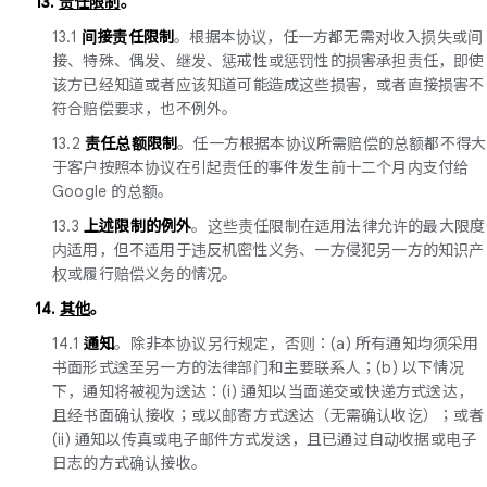
13.
责任限制
。
13.1
间接责任限制
。根据本协议，任一方都无需对收入损失或间
接、特殊、偶发、继发、惩戒性或惩罚性的损害承担责任，即使
该方已经知道或者应该知道可能造成这些损害，或者直接损害不
符合赔偿要求，也不例外。
13.2
责任总额限制
。任一方根据本协议所需赔偿的总额都不得大
于客户按照本协议在引起责任的事件发生前十二个月内支付给
Google 的总额。
13.3
上述限制的例外
。这些责任限制在适用法律允许的最大限度
内适用，但不适用于违反机密性义务、一方侵犯另一方的知识产
权或履行赔偿义务的情况。
14.
其他
。
14.1
通知
。除非本协议另行规定，否则：(a) 所有通知均须采用
书面形式送至另一方的法律部门和主要联系人；(b) 以下情况
下，通知将被视为送达：(i) 通知以当面递交或快递方式送达，
且经书面确认接收；或以邮寄方式送达（无需确认收讫）；或者
(ii) 通知以传真或电子邮件方式发送，且已通过自动收据或电子
日志的方式确认接收。