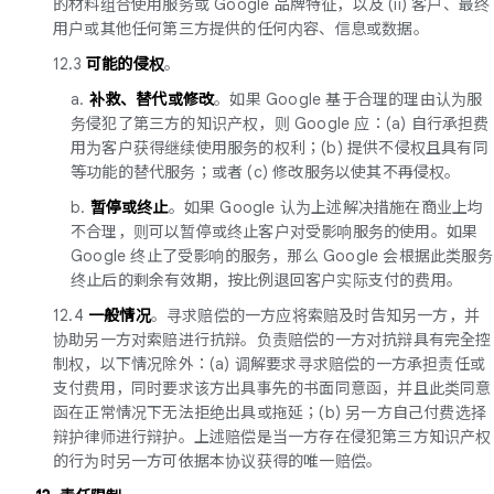
的材料组合使用服务或 Google 品牌特征，以及 (ii) 客户、最终
用户或其他任何第三方提供的任何内容、信息或数据。
12.3
可能的侵权
。
a.
补救、替代或修改
。如果 Google 基于合理的理由认为服
务侵犯了第三方的知识产权，则 Google 应：(a) 自行承担费
用为客户获得继续使用服务的权利；(b) 提供不侵权且具有同
等功能的替代服务；或者 (c) 修改服务以使其不再侵权。
b.
暂停或终止
。如果 Google 认为上述解决措施在商业上均
不合理，则可以暂停或终止客户对受影响服务的使用。如果
Google 终止了受影响的服务，那么 Google 会根据此类服务
终止后的剩余有效期，按比例退回客户实际支付的费用。
12.4
一般情况
。寻求赔偿的一方应将索赔及时告知另一方，并
协助另一方对索赔进行抗辩。负责赔偿的一方对抗辩具有完全控
制权，以下情况除外：(a) 调解要求寻求赔偿的一方承担责任或
支付费用，同时要求该方出具事先的书面同意函，并且此类同意
函在正常情况下无法拒绝出具或拖延；(b) 另一方自己付费选择
辩护律师进行辩护。上述赔偿是当一方存在侵犯第三方知识产权
的行为时另一方可依据本协议获得的唯一赔偿。