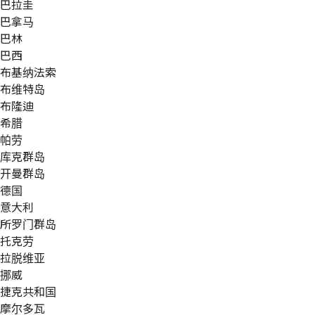
巴拉圭
巴拿马
巴林
巴西
布基纳法索
布维特岛
布隆迪
希腊
帕劳
库克群岛
开曼群岛
德国
意大利
所罗门群岛
托克劳
拉脱维亚
挪威
捷克共和国
摩尔多瓦