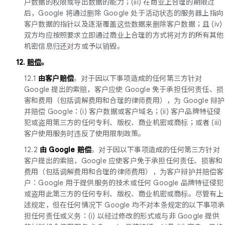
户数据的权限或导出数据的能力；(iii) 在商业上合理的期限过
后，Google 将通过删除 Google 处于活动状态的服务器上指向
客户数据的指针以及逐渐覆盖这些数据来删除客户数据；且 (iv)
双方均应按照要求立即通过商业上合理的方式将对方的所有其他
机密信息归还对方或予以销毁。
12.
赔偿
。
12.1
由客户赔偿
。对于因以下事项造成的任何第三方针对
Google 提出的索赔，客户应使 Google 免于承担任何责任、损
害和费用（包括调解费用和合理的律师费用），为 Google 辩护
并赔偿 Google：(i) 客户数据或客户域名；(ii) 客户品牌特征侵
犯或盗用第三方的任何专利、版权、商业机密或商标；或者 (iii)
客户使用服务时违反了使用限制政策。
12.2
由 Google 赔偿
。对于因以下事项造成的任何第三方针对
客户提出的索赔，Google 应使客户免于承担任何责任、损害和
费用（包括调解费用和合理的律师费用），为客户辩护并赔偿客
户：Google 用于提供服务的技术或任何 Google 品牌特征侵犯
或盗用此第三方的任何专利、版权、商业机密或商标。尽管有上
述规定，但在任何情况下 Google 均不对本条规定的以下事项承
担任何责任或义务：(i) 以经过修改的形式或与非 Google 提供