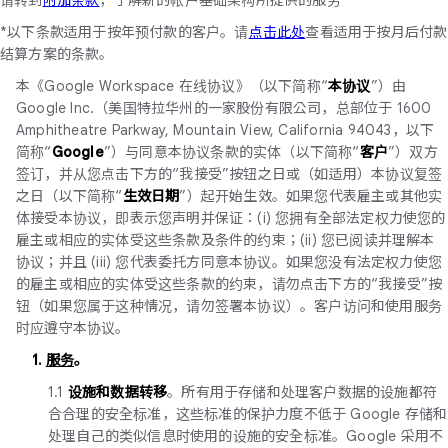
*以下条款适用于按年预付款的客户。请
点击此处
查看适用于按月后付款
结算方案的条款。
本《Google Workspace 在线协议》（以下简称“
本协议
”）由
Google Inc.（美国特拉华州的一家股份有限公司，总部位于 1600
Amphitheatre Parkway, Mountain View, California 94043，以下
简称“
Google
”）与同意本协议条款的实体（以下简称“
客户
”）双方
签订，并从您点击下方的“我接受”按钮之日或（如适用）本协议复签
之日（以下简称“
生效日期
”）起开始生效。如果您代表雇主或其他实
体接受本协议，即表示您声明并保证：(i) 您拥有全部法定权力使您的
雇主或相应的实体受这些条款及条件的约束；(ii) 您已阅读并理解本
协议；并且 (iii) 您代表委托方同意本协议。如果您没有法定权力使您
的雇主或相应的实体受这些条款的约束，请勿点击下方的“我接受”按
钮（如果您属于这种情况，请勿签署本协议）。客户访问和使用服务
时应遵守本协议。
1.
服务
。
1.1
设施和数据转移
。所有用于存储和处理客户数据的设施都符
合合理的安全标准，这些标准的保护力度不低于 Google 存储和
处理自己的类似信息时使用的设施的安全标准。Google 采用不