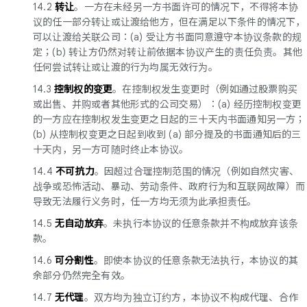
14.2
转让
。一方在未经另一方书面许可的情况下，不得将本协
议的任一部分转让或让渡给他方，但在满足以下条件的情况下，
可以让渡给关联公司：(a) 受让方书面同意遵守本协议条款的规
定；(b) 转让方仍然对转让前依据本协议产生的责任负责。其他
任何尝试转让或让渡的行为均属无效行为。
14.3
控制权的变更
。在控制权发生变更时（例如通过股票购买
或出售、并购或者其他形式的公司交易）：(a) 经历控制权变更
的一方应在控制权发生变更之日起的三十天内书面通知另一方；
(b) 从控制权变更之日起到收到 (a) 部分提及的书面通知后的三
十天内，另一方可随时终止本协议。
14.4
不可抗力
。因超过合理控制范围的情况（例如自然灾害、
战争或恐怖活动、暴动、劳动条件、政府行为和互联网故障）而
导致无法履行义务时，任一方均无须为此承担责任。
14.5
无自动放弃
。未执行本协议的任意条款并不构成放弃该条
款。
14.6
可分割性
。即使本协议的任意条款无法执行，本协议的其
余部分仍然完全有效。
14.7
无代理
。双方均为独立订约方，本协议不构成代理、合作