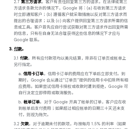
2.7
第三方请求
。客户有责任回复第三方的请求。在法律或第三
方请求条款允许的情况下，Google 将：(a) 在收到第三方请求
时立即通知客户；(b) 遵循客户就采取措施以反对第三方请求而
提出的合理请求；以及 (c) 向客户提供回复第三方请求所需的信
息或工具。客户首先应自行尝试获取对第三方请求作出回复所需
的信息，只有在自身无法合理获得这些信息的情况下才应与
Google 联系。
3.
付款
。
3.1
付款
。所有应付款项均以美元结算，除非在订单页或帐单上
另行指定。
a.
信用卡订单
。信用卡订单的费用应在下单后立即支付。到
期时，Google 会从通过“订单页”提供的信用卡中扣除所有相
应费用。如果尝试信用卡授权或收款时遭到拒绝，Google 可
自行决定立即停用或取消服务。
b.
帐单订单
。对于 Google 开具了帐单的订单，客户应在收
到帐单后支付费用；如果超过相应帐单的日期三十天还未支
付，则视为拖欠。
3.2
欠款
。对于逾期未付的款项，均按每月 1.5% 的利率（如果