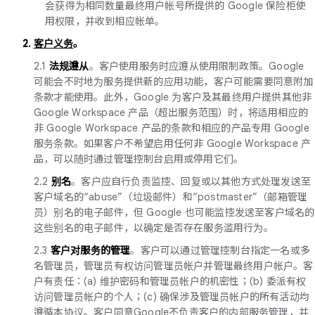
会获得为相同数量最终用户帐号所提供的 Google 保险柜使
用权限，并收到相应帐单。
2.
客户义务
。
2.1
法规遵从
。客户使用服务时应遵从使用限制政策。Google
可能会不时地为服务提供新的应用功能，客户可能需要同意附加
条款才能使用。此外，Google 为客户及其最终用户提供其他非
Google Workspace 产品（超出服务范围）时，将适用相应的
非 Google Workspace 产品的条款和相应的产品专用 Google
服务条款。如果客户不希望启用任何非 Google Workspace 产
品，可以随时通过管理控制台启用或停用它们。
2.2
别名
。客户应自行负责监控、回复或以其他方式处理发送至
客户域名的“abuse”（垃圾邮件）和“postmaster”（邮箱管理
员）别名的电子邮件，但 Google 也可能监控发送至客户域名的
这些别名的电子邮件，以确定是否存在服务滥用行为。
2.3
客户对服务的管理
。客户可以通过管理控制台指定一名或多
名管理员，管理员有权访问管理员帐户并管理最终用户帐户。客
户有责任：(a) 维护密码和管理员帐户的机密性；(b) 委派有权
访问管理员帐户的个人；(c) 确保涉及管理员帐户的所有活动均
遵循本协议。客户同意Google不负责客户的内部服务管理，并