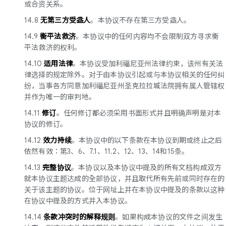
或合资关系。
14.8
无第三方受益人
。本协议不存在第三方受益人。
14.9
衡平法救济
。本协议中的任何内容均不会限制双方寻求衡
平法救济的权利。
14.10
适用法律
。本协议受加利福尼亚州法律约束，该州有关法
律选择的规定除外。对于由本协议引起或与本协议相关的任何纠
纷，当事各方同意加利福尼亚州圣克拉拉城法院拥有属人管辖权
并作为唯一的审判地。
14.11
修订
。任何修订都必须采用书面形式并且明确声明是对本
协议的修订。
14.12
效力持续
。本协议中的以下条款在本协议到期或终止之后
依然有效：第3、6、7.1、11.2、12、13、14和15条。
14.13
完整协议
。本协议以及本协议中提及的所有文档构成双方
就本协议主题达成的全部协议，并且取代所有先前或同时存在的
关于该主题的协议。位于网址上并在本协议中提及的条款以这种
在协议中提及的方式并入本协议。
14.14
条款冲突时的解释规则
。如果构成本协议的文件之间发生