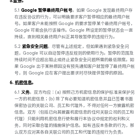
5.
暂停
。
5.1
Google 暂停最终用户帐号
。如果 Google 发现最终用户存
在违反协议的行为，可以明确要求客户暂停相应的最终用户帐
号。如果客户未能按照 Google 的要求暂停某个最终用户帐号，
Google 可能会执行该操作。Google 所设定的暂停状态会一直
持续，直到相关最终用户纠正其导致暂停的违规行为。
5.2
紧急安全问题
。尽管有上述规定，但如果遇到紧急安全问
题，Google 可以自动暂停违反规则的使用行为。暂停的范围及
持续时间不应超出阻止或终止紧急安全问题所需的最低限度。如
果 Google 出于某种原因没有预先通知客户就暂停了最终用户帐
号，则 Google 应在客户提出要求时尽快提供暂停的原因。
6.
机密信息
。
6.1
义务
。双方均应：(a) 按照己方机密信息的保护标准来保护另
一方的机密信息；(b) 除了有必要知道机密信息并且已签署书面
保密协议的关联公司、员工和代理外，不得对任何一方披露机密
信息。双方（包括已向其披露机密信息的任何关联公司的员工和
代理）只能利用机密信息行使和履行本协议中规定的权利和义
务，同时采取合理的措施保护信息。如有违反本条款的行为，那
么双方应对其各自关联公司的员工和代理的违规行为负责。