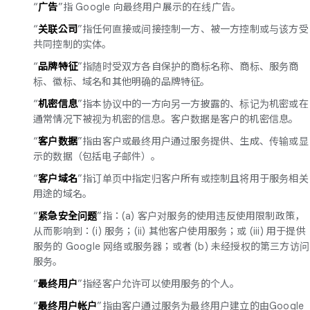
“
广告
”指 Google 向最终用户展示的在线广告。
“
关联公司
”指任何直接或间接控制一方、被一方控制或与该方受
共同控制的实体。
“
品牌特征
”指随时受双方各自保护的商标名称、商标、服务商
标、徽标、域名和其他明确的品牌特征。
“
机密信息
”指本协议中的一方向另一方披露的、标记为机密或在
通常情况下被视为机密的信息。客户数据是客户的机密信息。
“
客户数据
”指由客户或最终用户通过服务提供、生成、传输或显
示的数据（包括电子邮件）。
“
客户域名
”指订单页中指定归客户所有或控制且将用于服务相关
用途的域名。
“
紧急安全问题
”指：(a) 客户对服务的使用违反使用限制政策，
从而影响到：(i) 服务；(ii) 其他客户使用服务；或 (iii) 用于提供
服务的 Google 网络或服务器；或者 (b) 未经授权的第三方访问
服务。
“
最终用户
”指经客户允许可以使用服务的个人。
“
最终用户帐户
”指由客户通过服务为最终用户建立的由Google