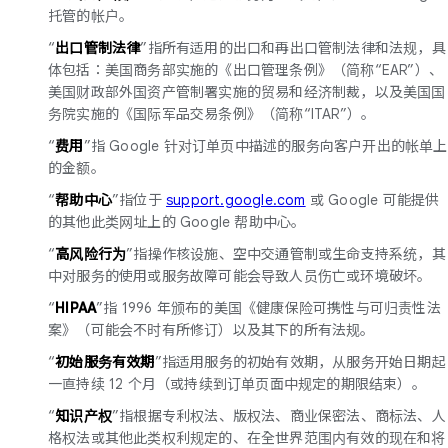
托管的帐户。
“
出口管制法律
”指所有适用的出口和再出口管制法律和法规，具
体包括：美国商务部实施的《出口管理条例》（简称“EAR”）、
美国财政部外国资产管制署实施的贸易和经济制裁，以及美国国
务院实施的《国际军品交易条例》（简称“ITAR”）。
“
费用
”指 Google 针对订单页中描述的服务向客户开出的帐单上
的金额。
“
帮助中心
”指位于
support.google.com
或 Google 可能提供
的其他此类网址上的 Google 帮助中心。
“
高风险行为
”指操作核设施、空中交通管制或生命支持系统，其
中对服务的使用或服务故障可能会导致人员伤亡或环境破坏。
“
HIPAA
”指 1996 年颁布的美国《健康保险可携性与可归责性法
案》（可能会不时有所修订）以及其下的所有法规。
“
初始服务有效期
”指适用服务的初始有效期，从服务开始日期起
一直持续 12 个月（或持续到订单页面中规定的期限结束）。
“
知识产权
”指根据专利权法、版权法、商业保密法、商标法、人
格权法或其他此类权利规定的、在全世界范围内有效的现在和将