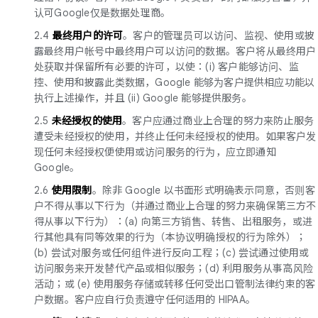
认可Google仅是数据处理商。
2.4
最终用户的许可
。客户的管理员可以访问、监视、使用或披
露最终用户帐号中最终用户可以访问的数据。客户将从最终用户
处获取并保留所有必要的许可，以使：(i) 客户能够访问、监
控、使用和披露此类数据，Google 能够为客户提供相应功能以
执行上述操作，并且 (ii) Google 能够提供服务。
2.5
未经授权的使用
。客户应通过商业上合理的努力来防止服务
遭受未经授权的使用，并终止任何未经授权的使用。如果客户发
现任何未经授权便使用或访问服务的行为，应立即通知
Google。
2.6
使用限制
。除非 Google 以书面形式明确表示同意，否则客
户不得从事以下行为（并通过商业上合理的努力来确保第三方不
得从事以下行为）：(a) 向第三方销售、转售、出租服务，或进
行其他具有同等效果的行为（本协议明确授权的行为除外）；
(b) 尝试对服务或任何组件进行反向工程；(c) 尝试通过使用或
访问服务来开发替代产品或相似服务；(d) 利用服务从事高风险
活动；或 (e) 使用服务存储或转移任何受出口管制法律约束的客
户数据。客户应自行负责遵守任何适用的 HIPAA。