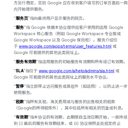
方另行商定，否则 Google 应在收到客户填写的订单页面后一周
内开始提供服务。
“
服务页
”指向最终用户显示服务的网页。
“
服务
”指 Google 依据本协议提供给客户使用的适用 Google
Workspace 核心服务（例如 Google Workspace 专业版或
Google Workspace 以及 Google 保险柜）。服务介绍位
于
www.google.com/apps/terms/user_features.html
或
Google 可能提供的其他此类网址上。
“
服务有效期
”指适用服务的初始服务有效期和所有续订有效期。
“
SLA
”指位于
www.google.com/a/help/admins/sla.html
或
Google 可能提供的其他此类网址上的服务水平协议。
“
暂停
”指立即停止访问服务或其组件（如适用），以防止进一步
使用服务。
“
税款
”指所有关税、海关费用或与服务的出售相关的税款
（Google的所得税除外），其中包括所有相关的罚金或利息。
“
有效期
”指本协议的有效期，此期限自生效日期开始，一直持续
到 (i) 最后的服务有效期结束，或 (ii) 协议按照此处规定终止