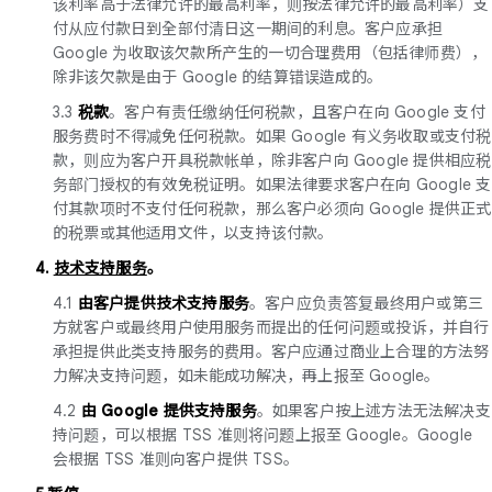
该利率高于法律允许的最高利率，则按法律允许的最高利率）支
付从应付款日到全部付清日这一期间的利息。客户应承担
Google 为收取该欠款所产生的一切合理费用（包括律师费），
除非该欠款是由于 Google 的结算错误造成的。
3.3
税款
。客户有责任缴纳任何税款，且客户在向 Google 支付
服务费时不得减免任何税款。如果 Google 有义务收取或支付税
款，则应为客户开具税款帐单，除非客户向 Google 提供相应税
务部门授权的有效免税证明。如果法律要求客户在向 Google 支
付其款项时不支付任何税款，那么客户必须向 Google 提供正式
的税票或其他适用文件，以支持该付款。
4.
技术支持服务
。
4.1
由客户提供技术支持服务
。客户应负责答复最终用户或第三
方就客户或最终用户使用服务而提出的任何问题或投诉，并自行
承担提供此类支持服务的费用。客户应通过商业上合理的方法努
力解决支持问题，如未能成功解决，再上报至 Google。
4.2
由 Google 提供支持服务
。如果客户按上述方法无法解决支
持问题，可以根据 TSS 准则将问题上报至 Google。Google
会根据 TSS 准则向客户提供 TSS。