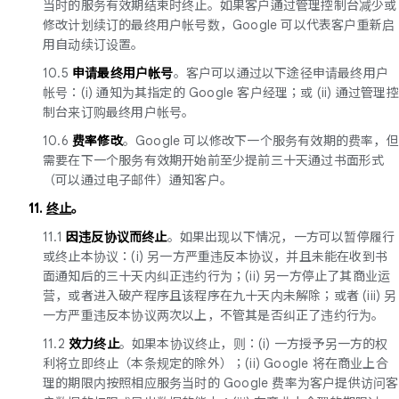
当时的服务有效期结束时终止。如果客户通过管理控制台减少或
修改计划续订的最终用户帐号数，Google 可以代表客户重新启
用自动续订设置。
10.5
申请最终用户帐号
。客户可以通过以下途径申请最终用户
帐号：(i) 通知为其指定的 Google 客户经理；或 (ii) 通过管理控
制台来订购最终用户帐号。
10.6
费率修改
。Google 可以修改下一个服务有效期的费率，但
需要在下一个服务有效期开始前至少提前三十天通过书面形式
（可以通过电子邮件）通知客户。
11.
终止
。
11.1
因违反协议而终止
。如果出现以下情况，一方可以暂停履行
或终止本协议：(i) 另一方严重违反本协议，并且未能在收到书
面通知后的三十天内纠正违约行为；(ii) 另一方停止了其商业运
营，或者进入破产程序且该程序在九十天内未解除；或者 (iii) 另
一方严重违反本协议两次以上，不管其是否纠正了违约行为。
11.2
效力终止
。如果本协议终止，则：(i) 一方授予另一方的权
利将立即终止（本条规定的除外）；(ii) Google 将在商业上合
理的期限内按照相应服务当时的 Google 费率为客户提供访问客