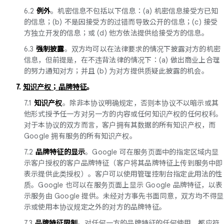
6.2
例外
。机密信息不包括以下信息：(a) 机密信息接受方已知
的信息；(b) 不是因接受方的过错而导致公开的信息；(c) 接受
方独立开发的信息；或 (d) 他方依法提供给接受方的信息。
6.3
强制披露
。双方均可以在法律要求的情况下披露对方的机密
信息，但前提是，在不违背法律的情况下：(a) 做出商业上合理
的努力通知对方；并且 (b) 为对方提供质疑此披露的机会。
7.
知识产权；品牌特征
。
7.1
知识产权
。除非本协议明确规定，否则本协议不以暗示或其
他形式授予任一方对另一方的内容或任何知识产权的任何权利。
对于本协议的双方而言，客户拥有其数据的所有知识产权，而
Google 拥有服务的所有知识产权。
7.2
品牌特征的显示
。Google 可在服务页面中的指定区域内显
示客户授权的客户品牌特征（客户将其品牌特征上传到服务中即
表示提供此类授权）。客户可以使用管理控制台指定此用法的性
质。Google 也可以在服务页面上显示 Google 品牌特征，以表
示服务由 Google 提供。未经对方事先书面同意，双方均不得显
示或使用本协议规定之外的对方的品牌特征。
7.3
品牌特征限制
。对任何一方的品牌特征的任何使用，都应符