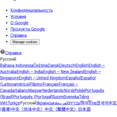
Конфиденциальность
Условия
О Google
Продукты Google
Справка
Manage cookies
Справка
Русский
Bahasa Indonesia
Čeština
Dansk
Deutsch
English
English –
Australia
English – India
English – New Zealand
English –
Singapore
English – United Kingdom
Español
Español
(Latinoamérica)
Filipino
Français
Français –
Canada
Italiano
Magyar
Nederlands
Norsk
Polski
Português
(Brasil)
Português (Portugal)
Suomi
Svenska
Tiếng
Việt
Türkçe
Русский
Українська
العربية
עברית
हिन्दी
ไทย
한국어
中文
(香港)
中文（简体中文）
中文（繁體中文）
日本語