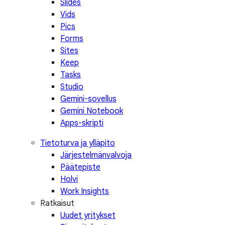
Slides
Vids
Pics
Forms
Sites
Keep
Tasks
Studio
Gemini-sovellus
Gemini Notebook
Apps-skripti
Tietoturva ja ylläpito
Järjestelmänvalvoja
Päätepiste
Holvi
Work Insights
Ratkaisut
Uudet yritykset