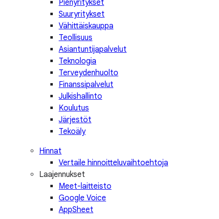
Pienyritykset
Suuryritykset
Vähittäiskauppa
Teollisuus
Asiantuntijapalvelut
Teknologia
Terveydenhuolto
Finanssipalvelut
Julkishallinto
Koulutus
Järjestöt
Tekoäly
Hinnat
Vertaile hinnoitteluvaihtoehtoja
Laajennukset
Meet-laitteisto
Google Voice
AppSheet