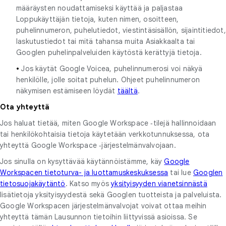
määräysten noudattamiseksi käyttää ja paljastaa
Loppukäyttäjän tietoja, kuten nimen, osoitteen,
puhelinnumeron, puhelutiedot, viestintäsisällön, sijaintitiedot,
laskutustiedot tai mitä tahansa muita Asiakkaalta tai
Googlen puhelinpalveluiden käytöstä kerättyjä tietoja.
•
Jos käytät Google Voicea, puhelinnumerosi voi näkyä
henkilölle, jolle soitat puhelun. Ohjeet puhelinnumeron
näkymisen estämiseen löydät
täältä
.
Ota yhteyttä
Jos haluat tietää, miten Google Workspace ‑tilejä hallinnoidaan
tai henkilökohtaisia tietoja käytetään verkkotunnuksessa, ota
yhteyttä Google Workspace ‑järjestelmänvalvojaan.
Jos sinulla on kysyttävää käytännöistämme, käy
Google
Workspacen tietoturva- ja luottamuskeskuksessa
tai lue
Googlen
tietosuojakäytäntö
. Katso myös
yksityisyyden vianetsinnästä
lisätietoja yksityisyydestä sekä Googlen tuotteista ja palveluista.
Google Workspacen järjestelmänvalvojat voivat ottaa meihin
yhteyttä tämän Lausunnon tietoihin liittyvissä asioissa. Se