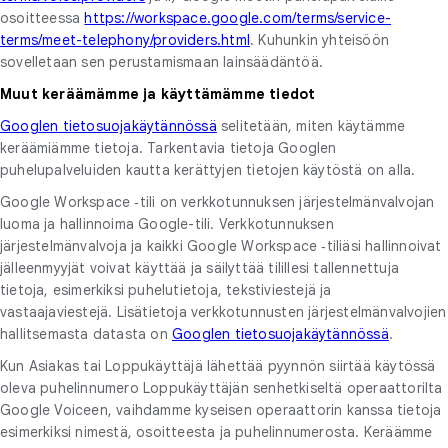
osoitteessa
https://workspace.google.com/terms/service-
terms/meet-telephony/providers.html
. Kuhunkin yhteisöön
sovelletaan sen perustamismaan lainsäädäntöä.
Muut keräämämme ja käyttämämme tiedot
Googlen tietosuojakäytännössä
selitetään, miten käytämme
keräämiämme tietoja. Tarkentavia tietoja Googlen
puhelupalveluiden kautta kerättyjen tietojen käytöstä on alla.
Google Workspace ‑tili on verkkotunnuksen järjestelmänvalvojan
luoma ja hallinnoima Google-tili. Verkkotunnuksen
järjestelmänvalvoja ja kaikki Google Workspace ‑tiliäsi hallinnoivat
jälleenmyyjät voivat käyttää ja säilyttää tilillesi tallennettuja
tietoja, esimerkiksi puhelutietoja, tekstiviestejä ja
vastaajaviestejä. Lisätietoja verkkotunnusten järjestelmänvalvojien
hallitsemasta datasta on
Googlen tietosuojakäytännössä
.
Kun Asiakas tai Loppukäyttäjä lähettää pyynnön siirtää käytössä
oleva puhelinnumero Loppukäyttäjän senhetkiseltä operaattorilta
Google Voiceen, vaihdamme kyseisen operaattorin kanssa tietoja
esimerkiksi nimestä, osoitteesta ja puhelinnumerosta. Keräämme