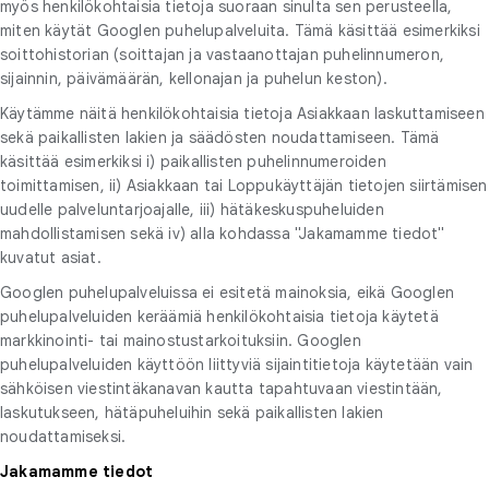
myös henkilökohtaisia tietoja suoraan sinulta sen perusteella,
miten käytät Googlen puhelupalveluita. Tämä käsittää esimerkiksi
soittohistorian (soittajan ja vastaanottajan puhelinnumeron,
sijainnin, päivämäärän, kellonajan ja puhelun keston).
Käytämme näitä henkilökohtaisia tietoja Asiakkaan laskuttamiseen
sekä paikallisten lakien ja säädösten noudattamiseen. Tämä
käsittää esimerkiksi i) paikallisten puhelinnumeroiden
toimittamisen, ii) Asiakkaan tai Loppukäyttäjän tietojen siirtämisen
uudelle palveluntarjoajalle, iii) hätäkeskuspuheluiden
mahdollistamisen sekä iv) alla kohdassa "Jakamamme tiedot"
kuvatut asiat.
Googlen puhelupalveluissa ei esitetä mainoksia, eikä Googlen
puhelupalveluiden keräämiä henkilökohtaisia tietoja käytetä
markkinointi- tai mainostustarkoituksiin. Googlen
puhelupalveluiden käyttöön liittyviä sijaintitietoja käytetään vain
sähköisen viestintäkanavan kautta tapahtuvaan viestintään,
laskutukseen, hätäpuheluihin sekä paikallisten lakien
noudattamiseksi.
Jakamamme tiedot