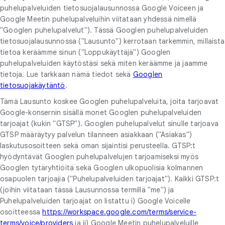
puhelupalveluiden tietosuojalausunnossa Google Voiceen ja
Google Meetin puhelupalveluihin viitataan yhdessä nimellä
"Googlen puhelupalvelut"). Tässä Googlen puhelupalveluiden
tietosuojalausunnossa ("Lausunto") kerrotaan tarkemmin, millaista
tietoa keräämme sinun ("Loppukäyttäjä") Googlen
puhelupalveluiden käytöstäsi sekä miten keräämme ja jaamme
tietoja. Lue tarkkaan nämä tiedot sekä
Googlen
tietosuojakäytäntö
.
Tämä Lausunto koskee Googlen puhelupalveluita, joita tarjoavat
Google-konsernin sisällä monet Googlen puhelupalveluiden
tarjoajat (kukin "GTSP"). Googlen puhelupalvelut sinulle tarjoava
GTSP määräytyy palvelun tilanneen asiakkaan ("Asiakas")
laskutusosoitteen sekä oman sijaintisi perusteella. GTSP:t
hyödyntävät Googlen puhelupalvelujen tarjoamiseksi myös
Googlen tytäryhtiöitä sekä Googlen ulkopuolisia kolmannen
osapuolen tarjoajia ("Puhelupalveluiden tarjoajat"). Kaikki GTSP:t
(joihin viitataan tässä Lausunnossa termillä "me") ja
Puhelupalveluiden tarjoajat on listattu i) Google Voicelle
osoitteessa
https://workspace.google.com/terms/service-
terms/voice/providers
ja ii) Google Meetin puhelupalveluille