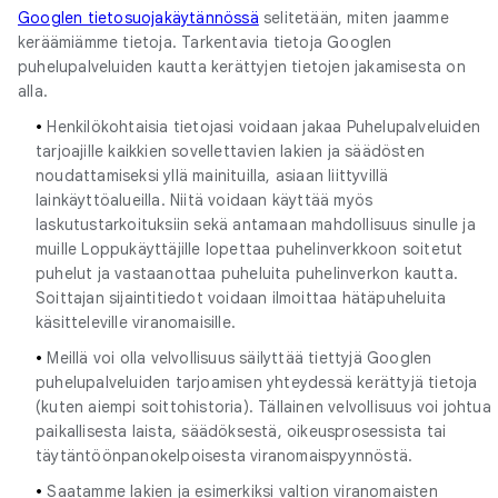
Googlen tietosuojakäytännössä
selitetään, miten jaamme
keräämiämme tietoja. Tarkentavia tietoja Googlen
puhelupalveluiden kautta kerättyjen tietojen jakamisesta on
alla.
•
Henkilökohtaisia tietojasi voidaan jakaa Puhelupalveluiden
tarjoajille kaikkien sovellettavien lakien ja säädösten
noudattamiseksi yllä mainituilla, asiaan liittyvillä
lainkäyttöalueilla. Niitä voidaan käyttää myös
laskutustarkoituksiin sekä antamaan mahdollisuus sinulle ja
muille Loppukäyttäjille lopettaa puhelinverkkoon soitetut
puhelut ja vastaanottaa puheluita puhelinverkon kautta.
Soittajan sijaintitiedot voidaan ilmoittaa hätäpuheluita
käsitteleville viranomaisille.
•
Meillä voi olla velvollisuus säilyttää tiettyjä Googlen
puhelupalveluiden tarjoamisen yhteydessä kerättyjä tietoja
(kuten aiempi soittohistoria). Tällainen velvollisuus voi johtua
paikallisesta laista, säädöksestä, oikeusprosessista tai
täytäntöönpanokelpoisesta viranomaispyynnöstä.
•
Saatamme lakien ja esimerkiksi valtion viranomaisten