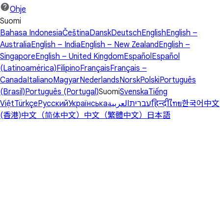
Ohje
Suomi
Bahasa Indonesia
Čeština
Dansk
Deutsch
English
English –
Australia
English – India
English – New Zealand
English –
Singapore
English – United Kingdom
Español
Español
(Latinoamérica)
Filipino
Français
Français –
Canada
Italiano
Magyar
Nederlands
Norsk
Polski
Português
(Brasil)
Português (Portugal)
Suomi
Svenska
Tiếng
Việt
Türkçe
Русский
Українська
العربية
עברית
हिन्दी
ไทย
한국어
中文
(香港)
中文（简体中文）
中文（繁體中文）
日本語