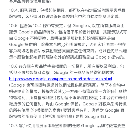
客戶品牌特徵使用授權。
10.4. 服務頁面，包括起始網頁，都可以在指定區域內顯示客戶品
牌特徵，客戶還可以透過管理員控制台中的自動功能隨時定義。
10.5. 儘管第 10.4 條中有規定，但 Google 可以在所有服務頁面
顯示 Google 的品牌特徵，包括但不限於圖片模組，其顯示形式可
由 Google 不時更換，且明確說明服務和起始網頁服務是由
Google 提供的。除非本合約另外明確規定，否則客戶同意不得在
客戶網域名稱網站或其他服務頁面放置任何東西，或以任何形式暗
示本服務和起始網頁服務之外的資訊或服務是由 Google 提供的。
10.6 各方擁有與品牌特徵相關的一切權利、所有權以及利益，包
括但不限於智慧財產權。Google 的一些品牌特徵範例位於：
https://www.google.com/permissions/trademarks.html
(Google 也可能隨時透過其他網址提供這類資訊)。除了本合約中
明確規定的權限，授權方及其另一方都不得獲取第一方的任何品牌
特徵權利、所有權或利益 (包括但不限於隱性授權)；本合約中未明
確授予的任何權利，均由 Google 保留。Google 對客戶品牌特徵
的所有使用 (包括相關的商譽) 要對客戶有利，客戶對 Google 品
牌特徵的所有使用 (包括相關的商譽) 要對 Google 有利。
10.7. 客戶使用或展示本服務相關的任何 Google 品牌特徵需要遵