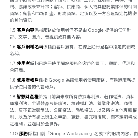
構、協議或未來計畫；客戶、供應商、個人或其他商業夥伴的相關
資訊；銷售和市場計畫、財務資訊、定價以及一方合理認定為機密
的其他資訊。
1.5
客戶內容
係指服務於使用者但不是由 Google 提供的任何社
評、文字、圖片、音視訊或其他內容。
1.6
客戶網域名稱
係指由客戶擁有、在線上註冊過程中指定的網域
名稱。
1.7
使用者
係指已註冊使用網站服務的客戶的員工、顧問、代理和
合同商。
1.8
使用者帳戶
係指 Google 為讓使用者使用服務，而透過服務提
供予使用者的代管帳戶。
1.9
智慧財產權
係指目前與未來所有依據專利法、著作權法、資料
庫權利法、半導體晶片保護法、精神權利法、營業秘密法、商標
法、反不正當競爭法、公開權法、隱私權法，以及所有其他專屬權
利，以及所有據此衍生之申請、更新、擴充和復原，而不定期構成
之權利，並適用於全世界。
1.10
服務
係指目前「Google Workspace」名義下的服務內容，由