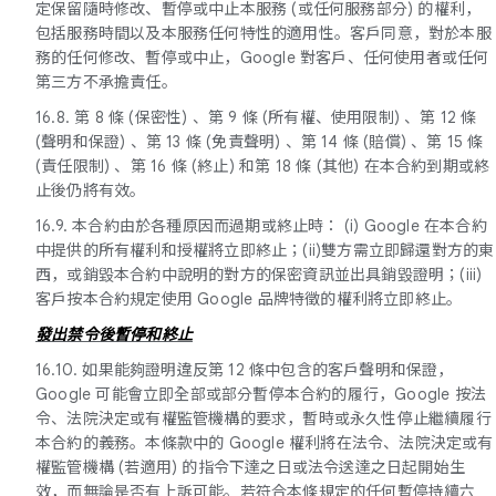
定保留隨時修改、暫停或中止本服務 (或任何服務部分) 的權利，
包括服務時間以及本服務任何特性的適用性。客戶同意，對於本服
務的任何修改、暫停或中止，Google 對客戶、任何使用者或任何
第三方不承擔責任。
16.8. 第 8 條 (保密性) 、第 9 條 (所有權、使用限制) 、第 12 條
(聲明和保證) 、第 13 條 (免責聲明) 、第 14 條 (賠償) 、第 15 條
(責任限制) 、第 16 條 (終止) 和第 18 條 (其他) 在本合約到期或終
止後仍將有效。
16.9. 本合約由於各種原因而過期或終止時： (i) Google 在本合約
中提供的所有權利和授權將立即終止；(ii)雙方需立即歸還對方的東
西，或銷毀本合約中說明的對方的保密資訊並出具銷毀證明；(iii)
客戶按本合約規定使用 Google 品牌特徵的權利將立即終止。
發出禁令後暫停和終止
16.10. 如果能夠證明違反第 12 條中包含的客戶聲明和保證，
Google 可能會立即全部或部分暫停本合約的履行，Google 按法
令、法院決定或有權監管機構的要求，暫時或永久性停止繼續履行
本合約的義務。本條款中的 Google 權利將在法令、法院決定或有
權監管機構 (若適用) 的指令下達之日或法令送達之日起開始生
效，而無論是否有上訴可能。若符合本條規定的任何暫停持續六