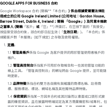
GOOGLE APPS FOR BUSINESS 合約
Google Workspace 合約 (簡稱**「本合約」
) 係由根據愛爾蘭法律註
冊成立的公司 Google Ireland Limited (公司地址：Gordon House,
Barrow Street, Dublin 4, Ireland；簡稱 「Google」) 及同意本條款
之當事人 (簡稱
「客戶」
或
「您」**) 所簽訂。在您按下面的「我接受」
按鈕接受該合約後，該合約即日起生效 (「
生效日期
」)。「本合約」係
規範客戶對「本服務」(如下規定) 之存取及使用權限。
1.
定義
。
1.1
管理員帳戶
係指 Google 為客戶提供的用於管理使用者帳戶的
帳戶。
1.2
管理員控制台
係指客戶可用於存取報告和一些其他管理功能的
線上工具。「管理員控制台」的網址將由 Google 提供，並可能隨
時更新。
1.3
品牌特徵
係指合約雙方各自擁有與維護的商標名稱、註冊商
標、服務標誌、標誌、網域名稱及其他獨特品牌特徵。
1.4
保密資訊
係指某一方因本合約或其討論而以書面或口頭形式披
露的機密資訊，且在披露時明確認定為某方商業機密和/或專利，
括但不限於本合約條款；技術、軟體、工具、說明書、架構、結