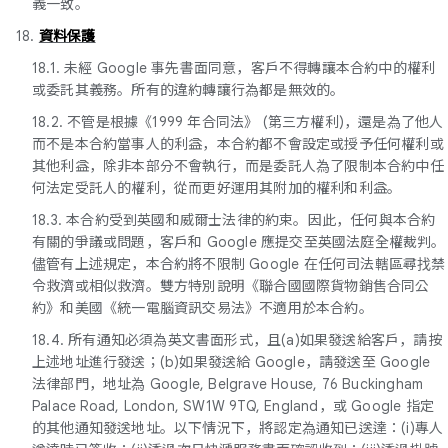
義一致。
18.
資料保護
18.1. 未經 Google 事先書面同意，客戶不得轉讓本合約中的權利
或委託其義務。所有的違約轉讓行為都是無效的。
18.2. 不管是根據《1999 年合同法》 (第三方權利)，還是為了他人
而不是本合約當事人的利益，本合約都不會設定或授予任何權利或
其他利益，除非本部分不會執行，而是委託人為了限制本合約中任
何法定受託人的權利，從而更好運用其附加的權利和利益。
18.3. 本合約受到英國和威爾士法律的約束。因此，任何與本合約
有關的爭議或問題，客戶和 Google 應提交至英國法庭全權裁判。
儘管有上述規定，本合約將不限制 Google 在任何司法轄區尋找禁
令救濟或相似救濟。雙方特別說明《聯合國國際貨物銷售合同公
約》和美國《統一電腦資訊交易法》不適用於本合約。
18.4. 所有通知必須為英文書面形式，且(a)如果發送給客戶，請按
上述地址進行發送；(b)如果發送給 Google，請發送至 Google
法律部門，地址為 Google, Belgrave House, 76 Buckingham
Palace Road, London, SW1W 9TQ, England，或 Google 指定
的其他通知發送地址。以下情況下，將認定為通知已送達：(i)專人