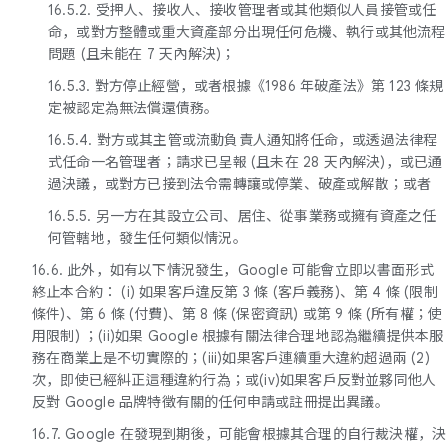
16.5.2. 受押人、接收人、接收管理者或其他類似人員接管或任
命，或對方整體或重大資產部分出現任何危機、執行或其他流程
問題 (且未能在 7 天內解決)；
16.5.3. 對方停止經營，或者根據《1986 年破產法》第 123 條規
定被認定為無法償還債務。
16.5.4. 對方或其主管或流動負責人通知將任命，或透過法律程
式任命一名管理者；請求已呈報 (且未在 28 天內解決)，或已通
過決議，或對方已接到法令需轉讓或停業、破產或解散；或者
16.5.5. 另一方在其設立公司、居住、從事業務或擁有資產之任
何管轄地，發生任何類似情況。
16.6. 此外，如有以下情況發生，Google 可能會立即以書面形式
終止本合約： (i) 如果客戶違反第 3 條 (客戶義務)、第 4 條 (限制
條件)、第 6 條 (付費)、第 8 條 (保密資訊) 或第 9 條 (所有權；使
用限制) ；(ii)如果 Google 根據有關法律合理地認為繼續提供本服
務在商業上是不切實際的；(iii)如果客戶連續重大違約超過兩 (2)
次，即使已經糾正這種違約行為；或(iv)如果客戶反對並夥同他人
反對 Google 品牌特徵有關的任何申請或註冊提出異議。
16.7. Google 在發現到期後，可能會根據其合理的自行裁決權，決