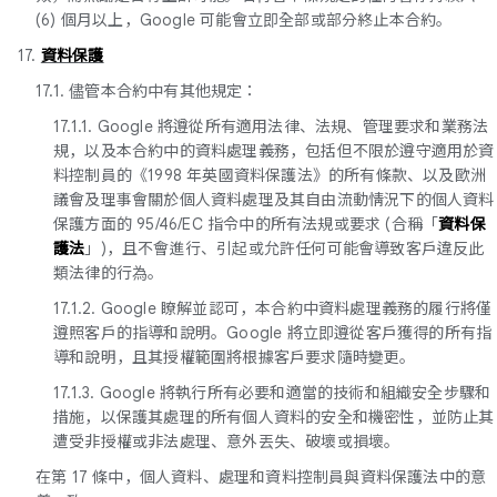
(6) 個月以上，Google 可能會立即全部或部分終止本合約。
17.
資料保護
17.1. 儘管本合約中有其他規定：
17.1.1. Google 將遵從所有適用法律、法規、管理要求和業務法
規，以及本合約中的資料處理義務，包括但不限於遵守適用於資
料控制員的《1998 年英國資料保護法》的所有條款、以及歐洲
議會及理事會關於個人資料處理及其自由流動情況下的個人資料
保護方面的 95/46/EC 指令中的所有法規或要求 (合稱「
資料保
護法
」)，且不會進行、引起或允許任何可能會導致客戶違反此
類法律的行為。
17.1.2. Google 瞭解並認可，本合約中資料處理義務的履行將僅
遵照客戶的指導和說明。Google 將立即遵從客戶獲得的所有指
導和說明，且其授權範圍將根據客戶要求隨時變更。
17.1.3. Google 將執行所有必要和適當的技術和組織安全步驟和
措施，以保護其處理的所有個人資料的安全和機密性，並防止其
遭受非授權或非法處理、意外丟失、破壞或損壞。
在第 17 條中，個人資料、處理和資料控制員與資料保護法中的意