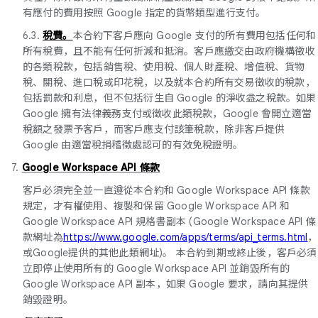
有應付的費用按照 Google 指定的貨幣類型進行支付。
6.3.
稅費。
本合約下客戶應向 Google 支付的所有費用包括任何和
所有稅費，且不能有任何折減和抵消。客戶應繳交由政府機構徵收
的各類稅款，包括銷售稅、使用稅、個人財產稅、增值稅、貨物
稅、關稅、進口稅或印花稅，以及就本合約所有交易徵收的稅款，
包括罰款和利息，但不包括衍生自 Google 的淨收益之稅款。如果
Google 擁有法律義務支付或徵收此類稅款，Google 會開立適當
稅額之發票予客戶，而客戶應支付該筆稅款，除非客戶提供
Google 由適當稅捐稽徵處認可的有效免稅證明。
7.
Google Workspace API 條款
客戶必須完全並一直遵從本合約和 Google Workspace API 條款
規定，才有權使用、複製和保留 Google Workspace API 和
Google Workspace API 規格書副本 (Google Workspace API 條
款網址為
https://www.google.com/apps/terms/api_terms.html
，
或Google提供的其他此類網址)。 本合約到期或終止後，客戶必須
立即停止使用所有的 Google Workspace API 並銷毀所有的
Google Workspace API 副本，如果 Google 要求，請向其提供
銷毀證明。