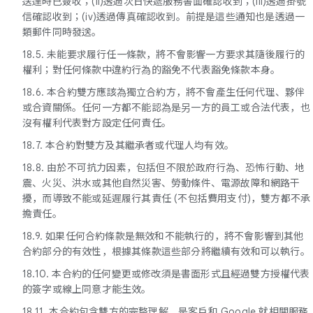
送達時已簽收；(ii)透過次日快遞服務書面確認收到；(iii)透過掛號
信確認收到；(iv)透過傳真確認收到。前提是這些通知也是透過一
類郵件同時發送。
18.5. 未能要求履行任一條款，將不會影響一方要求其隨後履行的
權利；對任何條款中違約行為的豁免不代表豁免條款本身。
18.6. 本合約雙方應該為獨立合約方，將不會產生任何代理、夥伴
或合資關係。任何一方都不能認為是另一方的員工或合法代表，也
沒有權利代表對方設定任何責任。
18.7. 本合約對雙方及其繼承者或代理人均有效。
18.8. 由於不可抗力因素，包括但不限於政府行為、恐怖行動、地
震、火災、洪水或其他自然災害、勞動條件、電源故障和網路干
擾，而導致不能或延遲履行其責任 (不包括費用支付)，雙方都不承
擔責任。
18.9. 如果任何合約條款是無效和不能執行的，將不會影響到其他
合約部分的有效性，根據其條款這些部分將繼續有效和可以執行。
18.10. 本合約的任何變更或修改須是書面形式且經過雙方授權代表
的簽字或線上同意才能生效。
18.11. 本合約包含雙方的完整理解，是客戶和 Google 就相關服務