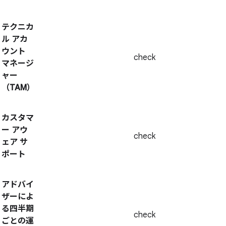
テクニカ
ル アカ
ウント
check
マネージ
ャー
（TAM）
カスタマ
ー アウ
check
ェア サ
ポート
アドバイ
ザーによ
る四半期
check
ごとの運