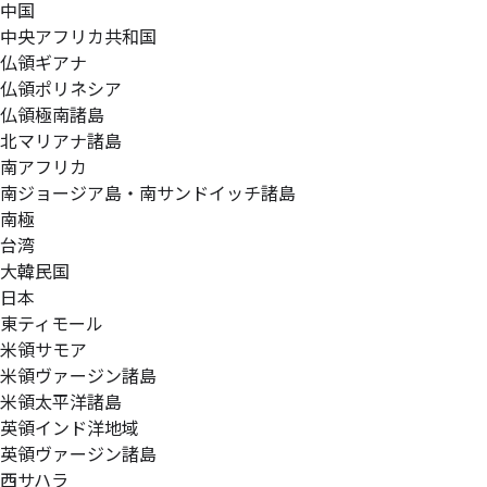
中国
中央アフリカ共和国
仏領ギアナ
仏領ポリネシア
仏領極南諸島
北マリアナ諸島
南アフリカ
南ジョージア島・南サンドイッチ諸島
南極
台湾
大韓民国
日本
東ティモール
米領サモア
米領ヴァージン諸島
米領太平洋諸島
英領インド洋地域
英領ヴァージン諸島
西サハラ